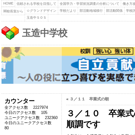
HOME
信頼される学校を目指して
全国学力・学習状況調査の分析について
働き方
☆グランドデザイン
学校だより
部活動地域移行
部活動関係
学校
🆕校長室から
玉造中ＳＯＳ
玉造中学校
«
３／１１ 卒業式の朝
カウンター
全アクセス数 2227974
３／１０ 卒業式
今日のアクセス数 105
ユニークアクセス数 232360
順調です
今日のユニークアクセス数
80