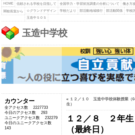
HOME
信頼される学校を目指して
全国学力・学習状況調査の分析について
働き方
☆グランドデザイン
学校だより
部活動地域移行
部活動関係
学校
🆕校長室から
玉造中ＳＯＳ
玉造中学校
«
１２／１０ 玉造中学校体験授業（6
カウンター
生）
全アクセス数 2227733
今日のアクセス数 293
１２／８ ２年生
ユニークアクセス数 232279
今日のユニークアクセス数
（最終日）
143