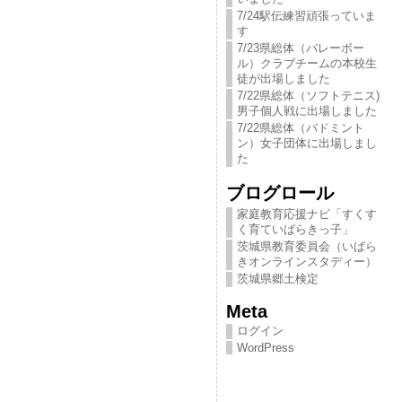
7/24駅伝練習頑張っていま
す
7/23県総体（バレーボー
ル）クラブチームの本校生
徒が出場しました
7/22県総体（ソフトテニス)
男子個人戦に出場しました
7/22県総体（バドミント
ン）女子団体に出場しまし
た
ブログロール
家庭教育応援ナビ「すくす
く育ていばらきっ​子」
茨城県教育委員会（いばら
きオンラインスタディー）
茨城県郷土検定
Meta
ログイン
WordPress