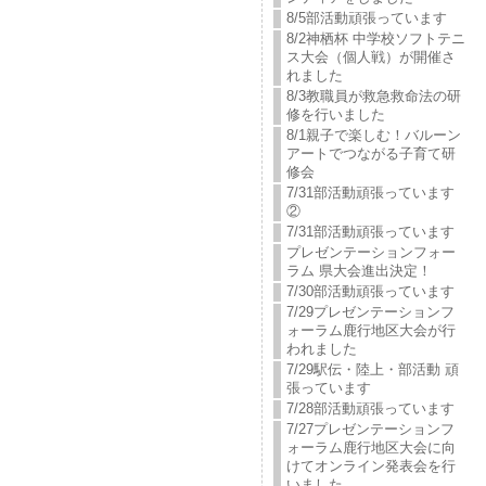
8/5部活動頑張っています
8/2神栖杯 中学校ソフトテニ
ス大会（個人戦）が開催さ
れました
8/3教職員が救急救命法の研
修を行いました
8/1親子で楽しむ！バルーン
アートでつながる子育て研
修会
7/31部活動頑張っています
②
7/31部活動頑張っています
プレゼンテーションフォー
ラム 県大会進出決定！
7/30部活動頑張っています
7/29プレゼンテーションフ
ォーラム鹿行地区大会が行
われました
7/29駅伝・陸上・部活動 頑
張っています
7/28部活動頑張っています
7/27プレゼンテーションフ
ォーラム鹿行地区大会に向
けてオンライン発表会を行
いました