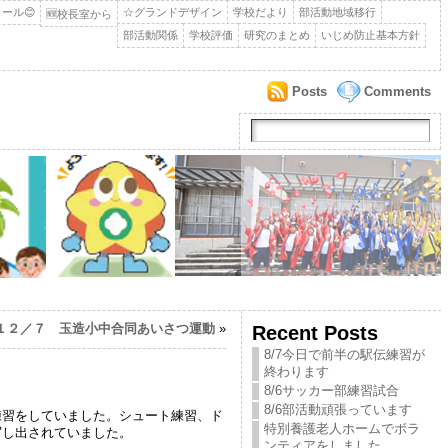
ール😊
☆グランドデザイン
学校だより
部活動地域移行
🆕校長室から
部活動関係
学校評価
研究のまとめ
いじめ防止基本方針
Posts
Comments
１２／７ 玉造小中合同あいさつ運動
»
Recent Posts
8/7今日で前半の駅伝練習が
終わります
8/6サッカー部練習試合
8/6部活動頑張っています
練習をしていました。シュート練習、ド
特別養護老人ホームでボラ
写し出されていました。
ンティアをしました