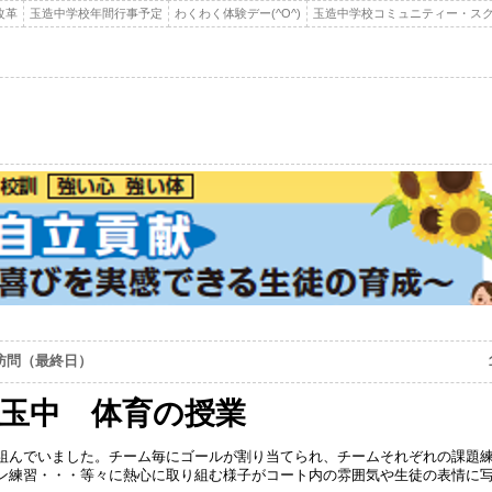
改革
玉造中学校年間行事予定
わくわく体験デー(^O^)
玉造中学校コミュニティー・スク
訪問（最終日）
玉中 体育の授業
組んでいました。チーム毎にゴールが割り当てられ、チームそれぞれの課題
ン練習・・・等々に熱心に取り組む様子がコート内の雰囲気や生徒の表情に