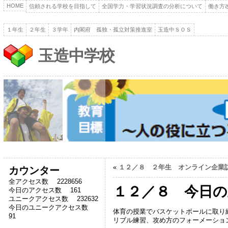
HOME
信頼される学校を目指して
全国学力・学習状況調査の分析について
働き方
１年生
２年生
３学年
内閣府 孤独・孤立対策推進室
玉造中ＳＯＳ
玉造中学校
«
１２／８ ２年生 オンライン企業
カウンター
全アクセス数 2228656
１２／８ 今日の
今日のアクセス数 161
ユニークアクセス数 232632
今日のユニークアクセス数
体育の授業でバスケットボールに取り
91
リブル練習、攻め方のフォーメーショ