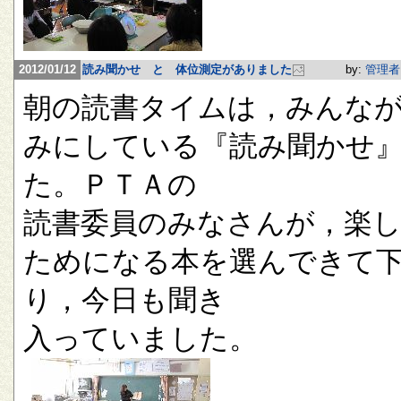
2012/01/12
読み聞かせ と 体位測定がありました
by:
管理者
朝の読書タイムは，みんな
みにしている『読み聞かせ
た。ＰＴＡの
読書委員のみなさんが，楽
ためになる本を選んできて
り，今日も聞き
入っていました。