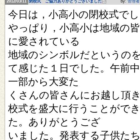
2012/03/11
閉校式 ご協力ありがとうございました
by:
管理者
今日は，小高小の閉校式でし
やっぱり，小高小は地域の
に愛されている
地域のシンボルだというの
て感じた１日でした。午前
一部から大変た
くさんの皆さんにお越し頂
校式を盛大に行うことがで
た。ありがとうござ
いました。発表する子供た