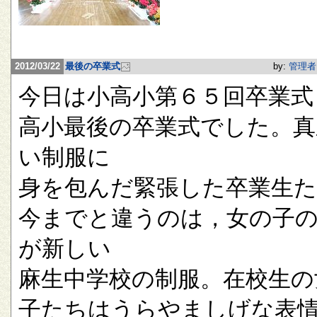
2012/03/22
最後の卒業式
by:
管理者
今日は小高小第６５回卒業式
高小最後の卒業式でした。真
い制服に
身を包んだ緊張した卒業生
今までと違うのは，女の子
が新しい
麻生中学校の制服。在校生の
子たちはうらやましげな表