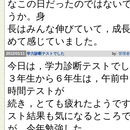
なこの日だったのではない
うか。身
長はみんな伸びていて，成
めて感じていました。
2012/01/11
学力診断テストでした
by:
管理者
今日は，学力診断テストで
３年生から６年生は，午前中
時間テストが
続き，とても疲れたようで
スト結果も気になるところ
が，今年勉強した