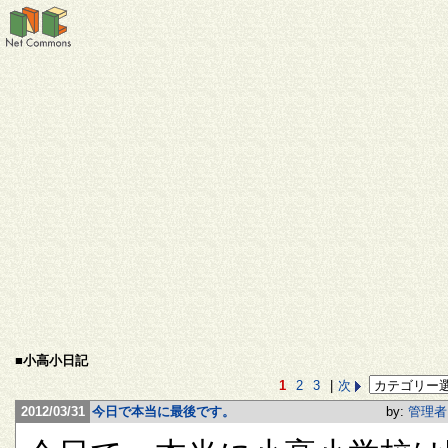
■小高小日記
1
2
3
|
次
2012/03/31
今日で本当に最後です。
by:
管理者