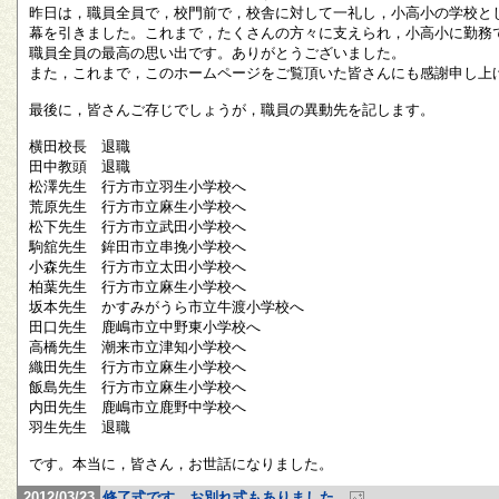
昨日は，職員全員で，校門前で，校舎に対して一礼し，小高小の学校と
幕を引きました。これまで，たくさんの方々に支えられ，小高小に勤務
職員全員の最高の思い出です。ありがとうございました。
また，これまで，このホームページをご覧頂いた皆さんにも感謝申し上
最後に，皆さんご存じでしょうが，職員の異動先を記します。
横田校長 退職
田中教頭 退職
松澤先生 行方市立羽生小学校へ
荒原先生 行方市立麻生小学校へ
松下先生 行方市立武田小学校へ
駒舘先生 鉾田市立串挽小学校へ
小森先生 行方市立太田小学校へ
柏葉先生 行方市立麻生小学校へ
坂本先生 かすみがうら市立牛渡小学校へ
田口先生 鹿嶋市立中野東小学校へ
高橋先生 潮来市立津知小学校へ
織田先生 行方市立麻生小学校へ
飯島先生 行方市立麻生小学校へ
内田先生 鹿嶋市立鹿野中学校へ
羽生先生 退職
です。本当に，皆さん，お世話になりました。
2012/03/23
修了式です。お別れ式もありました。