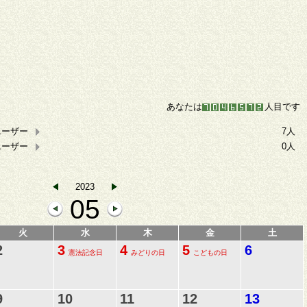
あなたは
人目です
ユーザー
7人
ユーザー
0人
2023
05
火
水
木
金
土
2
3
4
5
6
憲法記念日
みどりの日
こどもの日
9
10
11
12
13