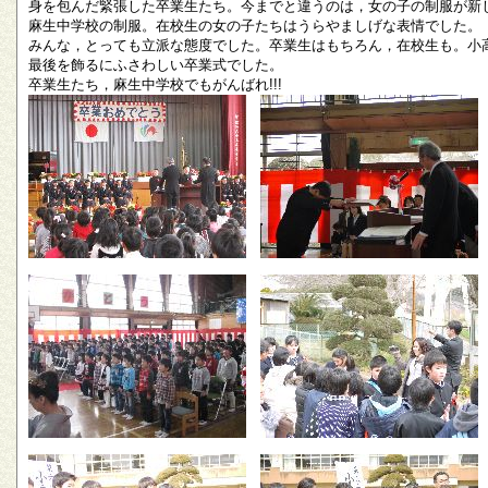
身を包んだ緊張した卒業生たち。今までと違うのは，女の子の制服が新
麻生中学校の制服。在校生の女の子たちはうらやましげな表情でした。
みんな，とっても立派な態度でした。卒業生はもちろん，在校生も。小
最後を飾るにふさわしい卒業式でした。
卒業生たち，麻生中学校でもがんばれ!!!