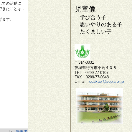
しての活動に
児童像
できたことは，
学び合う子
げます。
思いやりのある子
たくましい子
〒314-0031
茨城県行方市小高４０８
TEL 0299-77-0107
FAX 0299-77-0648
E-mail
odakael@sopia.or.jp
by:
管理者