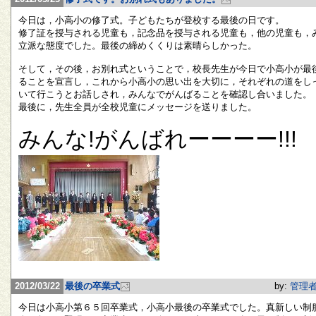
今日は，小高小の修了式。子どもたちが登校する最後の日です。
修了証を授与される児童も，記念品を授与される児童も，他の児童も，
立派な態度でした。最後の締めくくりは素晴らしかった。
そして，その後，お別れ式ということで，校長先生が今日で小高小が最
ることを宣言し，これから小高小の思い出を大切に，それぞれの道をし
いて行こうとお話しされ，みんなでがんばることを確認し合いました。
最後に，先生全員が全校児童にメッセージを送りました。
みんな!がんばれーーーー!!!
2012/03/22
最後の卒業式
by:
管理
今日は小高小第６５回卒業式，小高小最後の卒業式でした。真新しい制