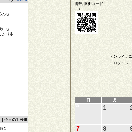
携帯用QRコード
↓
みんな
後にな
っかり歩
オンライン
ログイン
日
月
30
1
者
|
今日の出来事
7
8
服に