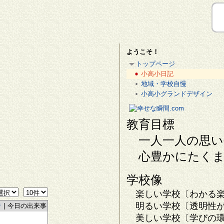
ようこそ！
トップページ
小高小日記
地域・学校自慢
小高小グランドデザイン
教育目標
一人一人の思い
心豊かにたくま
学校像
楽しい学校〔わかる楽
明るい学校〔透明性が
者
|
今日の出来事
美しい学校〔学びの環