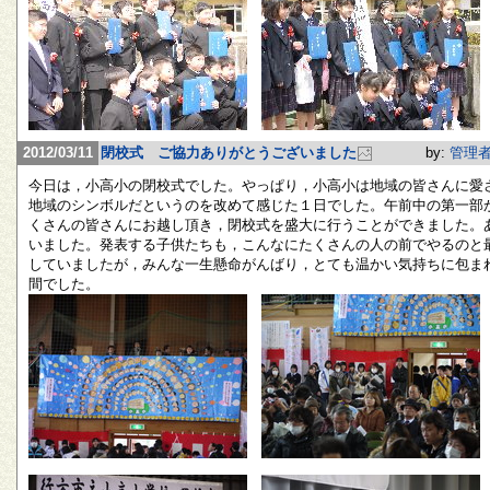
2012/03/11
閉校式 ご協力ありがとうございました
by:
管理
今日は，小高小の閉校式でした。やっぱり，小高小は地域の皆さんに愛
地域のシンボルだというのを改めて感じた１日でした。午前中の第一部
くさんの皆さんにお越し頂き，閉校式を盛大に行うことができました。
いました。発表する子供たちも，こんなにたくさんの人の前でやるのと
していましたが，みんな一生懸命がんばり，とても温かい気持ちに包ま
間でした。