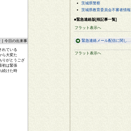
茨城県警察
茨城県教育委員会不審者情報
■緊急連絡版[根記事一覧]
フラット表示へ
緊急連絡メール配信に関し...
者
|
今日の出来事
されている
フラット表示へ
から大変た
ありがとうござ
最初は緊張
れ続けた時