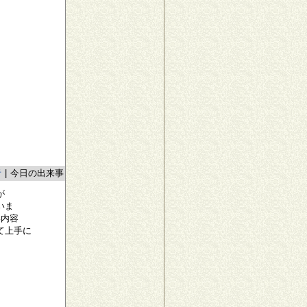
者
|
今日の出来事
が
いま
い内容
て上手に