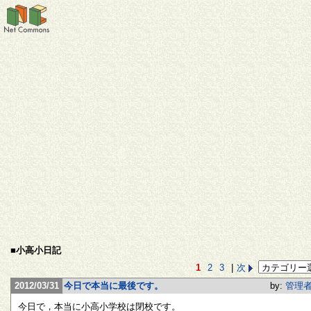
■小高小日記
1
2
3
|
次
2012/03/31
今日で本当に最後です。
by:
管理
今日で，本当に小高小学校は閉校です。