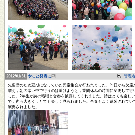
2012/01/31
やっと発表に
by:
管理
先週雪のため延期になっていた児童集会が行われました。昨日から欠席
増え，朝の寒い中で行うのは避けようと，業間休みの時間に変更して行
した。2年生が詩の暗唱と合奏を披露してくれました。詩はとても楽し
で，声も大きく，とても楽しく見られました。合奏もよく練習されてい
演奏されました。