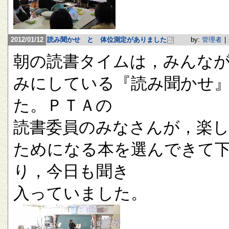
2012/01/12
読み聞かせ と 体位測定がありました
by:
管理者
|
朝の読書タイムは，みんな
みにしている『読み聞かせ
た。ＰＴＡの
読書委員のみなさんが，楽
ためになる本を選んできて
り，今日も聞き
入っていました。