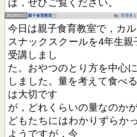
は，ぜひご覧ください。
2012/01/13
親子食育教室
by:
管理者
|
今日は親子食育教室で，カル
スナックスクールを4年生親
受講しまし
た。おやつのとり方を中心
しました。量を考えて食べ
は大切です
が，どれくらいの量なのか
どもたちにはわかりずらか
ようですが，今