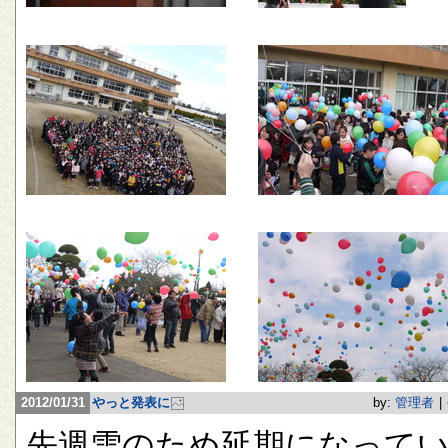
2012/01/31
やっと発表に
by:
管理者
|
先週雪のため延期になって