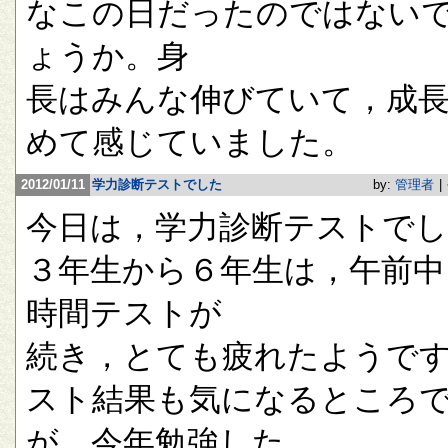
なこの日だったのではない
ょうか。身
長はみんな伸びていて，成
めて感じていました。
2012/01/11
学力診断テストでした
by:
管理者
|
今日は，学力診断テストで
３年生から６年生は，午前中
時間テストが
続き，とても疲れたようで
スト結果も気になるところ
が，今年勉強した