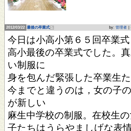
2012/03/22
最後の卒業式
by:
管理者
|
今日は小高小第６５回卒業式
高小最後の卒業式でした。真
い制服に
身を包んだ緊張した卒業生
今までと違うのは，女の子
が新しい
麻生中学校の制服。在校生の
子たちはうらやましげな表