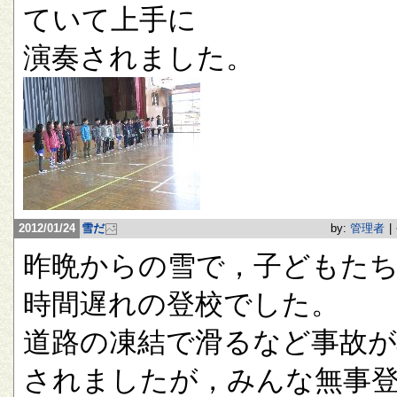
ていて上手に
演奏されました。
2012/01/24
雪だ
by:
管理者
|
昨晩からの雪で，子どもたち
時間遅れの登校でした。
道路の凍結で滑るなど事故が
されましたが，みんな無事