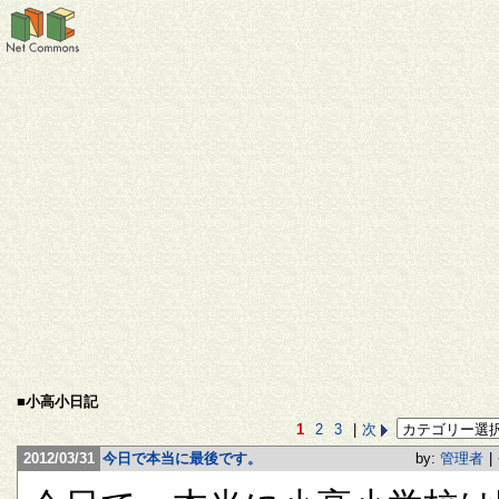
■小高小日記
1
2
3
|
次
2012/03/31
今日で本当に最後です。
by:
管理者
|