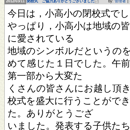
2012/03/11
閉校式 ご協力ありがとうございました
by:
管理者
|
今日は，小高小の閉校式でし
やっぱり，小高小は地域の
に愛されている
地域のシンボルだというの
めて感じた１日でした。午
第一部から大変た
くさんの皆さんにお越し頂
校式を盛大に行うことがで
た。ありがとうござ
いました。発表する子供た