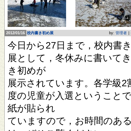
2012/01/16
校内書き初め展
by:
管理者
|
今日から27日まで，校内書
展として，冬休みに書いて
き初めが
展示されています。各学級2
度の児童が入選ということ
紙が貼られ
ていますので，お時間のあ