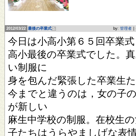
2012/03/22
最後の卒業式
by:
管理者
|
今日は小高小第６５回卒業式
高小最後の卒業式でした。真
い制服に
身を包んだ緊張した卒業生
今までと違うのは，女の子
が新しい
麻生中学校の制服。在校生の
子たちはうらやましげな表