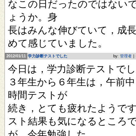
なこの日だったのではない
ょうか。身
長はみんな伸びていて，成
めて感じていました。
2012/01/11
学力診断テストでした
by:
管理者
|
今日は，学力診断テストで
３年生から６年生は，午前中
時間テストが
続き，とても疲れたようで
スト結果も気になるところ
が，今年勉強した