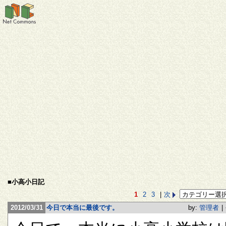
■小高小日記
1
2
3
|
次
2012/03/31
今日で本当に最後です。
by:
管理者
|