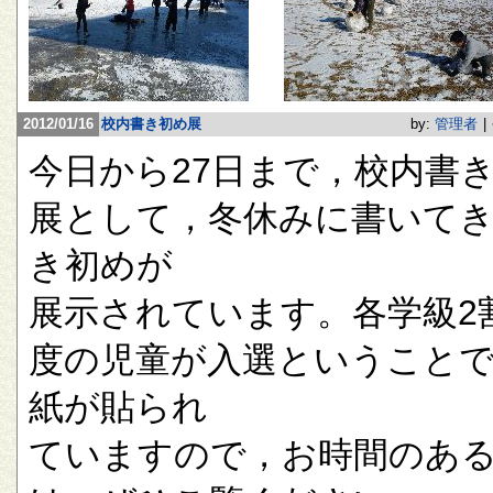
2012/01/16
校内書き初め展
by:
管理者
|
今日から27日まで，校内書
展として，冬休みに書いて
き初めが
展示されています。各学級2
度の児童が入選ということ
紙が貼られ
ていますので，お時間のあ