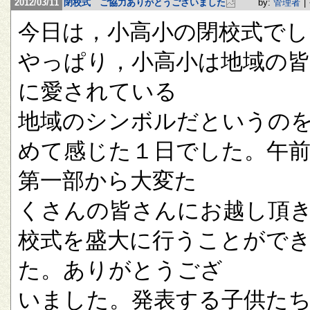
2012/03/11
閉校式 ご協力ありがとうございました
by:
管理者
|
今日は，小高小の閉校式でし
やっぱり，小高小は地域の
に愛されている
地域のシンボルだというの
めて感じた１日でした。午
第一部から大変た
くさんの皆さんにお越し頂
校式を盛大に行うことがで
た。ありがとうござ
いました。発表する子供た