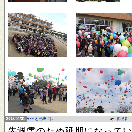
2012/01/31
やっと発表に
by:
管理者
|
先週雪のため延期になって