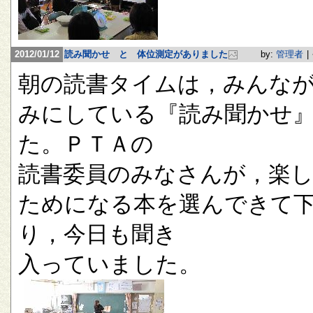
2012/01/12
読み聞かせ と 体位測定がありました
by:
管理者
|
朝の読書タイムは，みんな
みにしている『読み聞かせ
た。ＰＴＡの
読書委員のみなさんが，楽
ためになる本を選んできて
り，今日も聞き
入っていました。