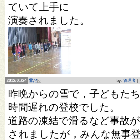
ていて上手に
演奏されました。
2012/01/24
雪だ
by:
管理者
|
昨晩からの雪で，子どもたち
時間遅れの登校でした。
道路の凍結で滑るなど事故が
されましたが，みんな無事