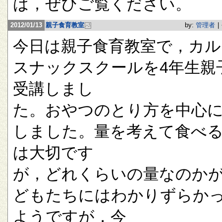
は，ぜひご覧ください。
2012/01/13
親子食育教室
by:
管理者
|
今日は親子食育教室で，カル
スナックスクールを4年生親
受講しまし
た。おやつのとり方を中心
しました。量を考えて食べ
は大切です
が，どれくらいの量なのか
どもたちにはわかりずらか
ようですが，今