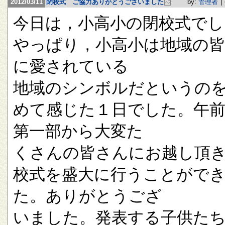
2012/03/11
閉校式 ご協力ありがとうございました
by:
管理者
|
今日は，小高小の閉校式でし
やっぱり，小高小は地域の
に愛されている
地域のシンボルだというの
めて感じた１日でした。午
第一部から大変た
くさんの皆さんにお越し頂
校式を盛大に行うことがで
た。ありがとうござ
いました。発表する子供た