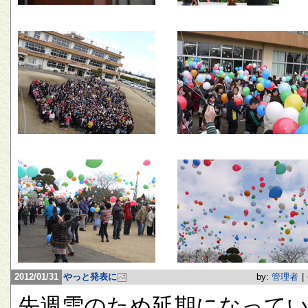
2012/01/31
やっと発表に
by:
管理者
|
先週雪のため延期になって