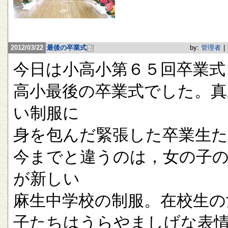
2012/03/22
最後の卒業式
by:
管理者
|
今日は小高小第６５回卒業式
高小最後の卒業式でした。真
い制服に
身を包んだ緊張した卒業生
今までと違うのは，女の子
が新しい
麻生中学校の制服。在校生の
子たちはうらやましげな表