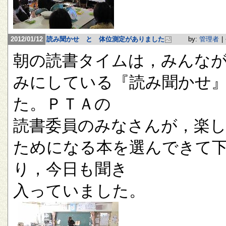
2012/01/12
読み聞かせ と 体位測定がありました
by:
管理者
|
朝の読書タイムは，みんな
みにしている『読み聞かせ
た。ＰＴＡの
読書委員のみなさんが，楽
ためになる本を選んできて
り，今日も聞き
入っていました。