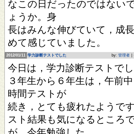
なこの日だったのではない
ょうか。身
長はみんな伸びていて，成
めて感じていました。
2012/01/11
学力診断テストでした
by:
管理者
|
今日は，学力診断テストで
３年生から６年生は，午前中
時間テストが
続き，とても疲れたようで
スト結果も気になるところ
が，今年勉強した