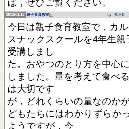
は，ぜひご覧ください。
2012/01/13
親子食育教室
by:
管理者
|
今日は親子食育教室で，カル
スナックスクールを4年生親
受講しまし
た。おやつのとり方を中心
しました。量を考えて食べ
は大切です
が，どれくらいの量なのか
どもたちにはわかりずらか
ようですが，今