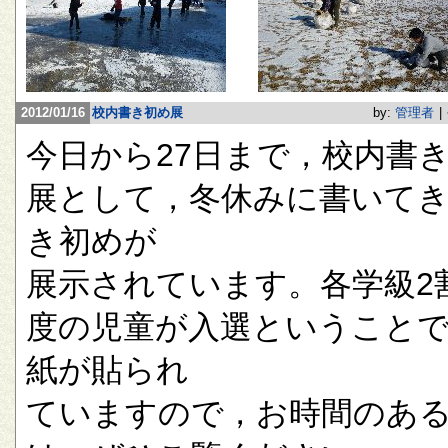
2012/01/16
校内書き初め展
by:
管理者
|
今日から27日まで，校内書
展として，冬休みに書いて
き初めが
展示されています。各学級2
度の児童が入選ということ
紙が貼られ
ていますので，お時間のあ