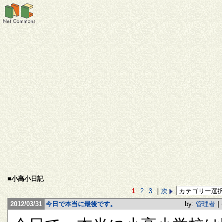
■小高小日記
1
2
3
|
次
2012/03/31
今日で本当に最後です。
by:
管理者
|