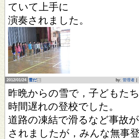
ていて上手に
演奏されました。
2012/01/24
雪だ
by:
管理者
|
昨晩からの雪で，子どもたち
時間遅れの登校でした。
道路の凍結で滑るなど事故が
されましたが，みんな無事