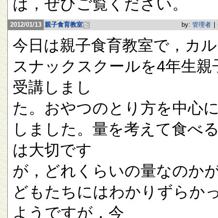
は，ぜひご覧ください。
2012/01/13
親子食育教室
by:
管理者
|
今日は親子食育教室で，カル
スナックスクールを4年生親
受講しまし
た。おやつのとり方を中心
しました。量を考えて食べ
は大切です
が，どれくらいの量なのか
どもたちにはわかりずらか
ようですが，今