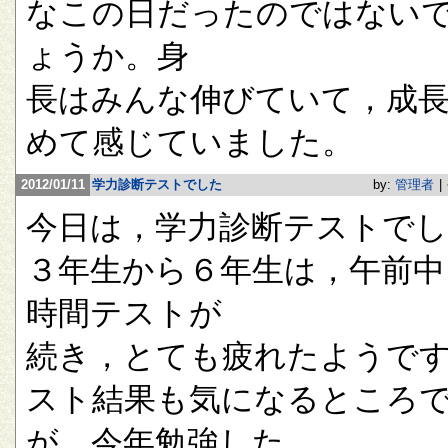
なこの日だったのではない
ょうか。身
長はみんな伸びていて，成
めて感じていました。
2012/01/11
学力診断テストでした
by:
管理者
|
今日は，学力診断テストで
３年生から６年生は，午前中
時間テストが
続き，とても疲れたようで
スト結果も気になるところ
が，今年勉強した