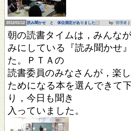
2012/01/12
読み聞かせ と 体位測定がありました
by:
管理者
|
朝の読書タイムは，みんな
みにしている『読み聞かせ
た。ＰＴＡの
読書委員のみなさんが，楽
ためになる本を選んできて
り，今日も聞き
入っていました。