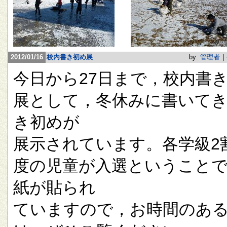
2012/01/16
校内書き初め展
by:
管理者
|
今日から27日まで，校内書
展として，冬休みに書いて
き初めが
展示されています。各学級2
度の児童が入選ということ
紙が貼られ
ていますので，お時間のあ