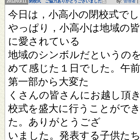
2012/03/11
閉校式 ご協力ありがとうございました
by:
管理者
|
今日は，小高小の閉校式でし
やっぱり，小高小は地域の
に愛されている
地域のシンボルだというの
めて感じた１日でした。午
第一部から大変た
くさんの皆さんにお越し頂
校式を盛大に行うことがで
た。ありがとうござ
いました。発表する子供た