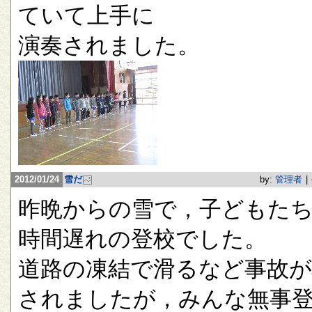
ていて上手に
演奏されました。
2012/01/24
雪だ
by:
管理者
|
昨晩からの雪で，子どもたち
時間遅れの登校でした。
道路の凍結で滑るなど事故が
されましたが，みんな無事