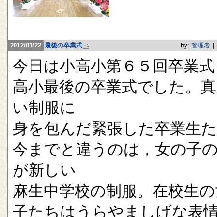
2012/03/22
最後の卒業式
by:
管理者
|
今日は小高小第６５回卒業式
高小最後の卒業式でした。真
い制服に
身を包んだ緊張した卒業生
今までと違うのは，女の子
が新しい
麻生中学校の制服。在校生の
子たちはうらやましげな表