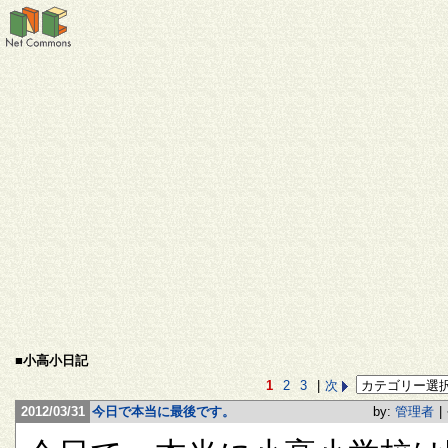
■小高小日記
1
2
3
|
次
2012/03/31
今日で本当に最後です。
by:
管理者
|