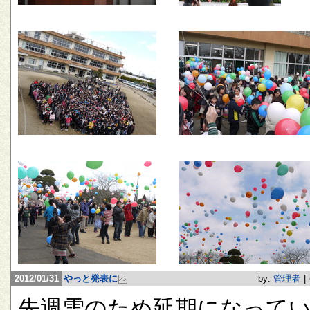
2012/01/31
やっと発表に
by:
管理者
|
先週雪のため延期になって