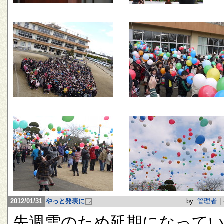
2012/01/31
やっと発表に
by:
管理者
|
先週雪のため延期になって