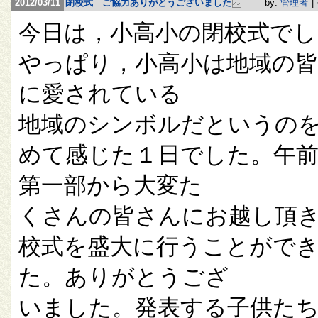
2012/03/11
閉校式 ご協力ありがとうございました
by:
管理者
|
今日は，小高小の閉校式でし
やっぱり，小高小は地域の
に愛されている
地域のシンボルだというの
めて感じた１日でした。午
第一部から大変た
くさんの皆さんにお越し頂
校式を盛大に行うことがで
た。ありがとうござ
いました。発表する子供た