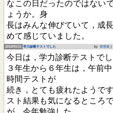
なこの日だったのではない
ょうか。身
長はみんな伸びていて，成
めて感じていました。
2012/01/11
学力診断テストでした
by:
管理者
|
今日は，学力診断テストで
３年生から６年生は，午前中
時間テストが
続き，とても疲れたようで
スト結果も気になるところ
が，今年勉強した