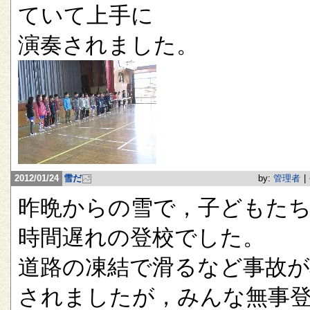
ていて上手に
演奏されました。
2012/01/24
雪だ
by:
管理者
|
昨晩からの雪で，子どもたち
時間遅れの登校でした。
道路の凍結で滑るなど事故が
されましたが，みんな無事