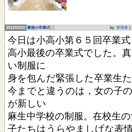
2012/03/22
最後の卒業式
by:
管理者
|
今日は小高小第６５回卒業式
高小最後の卒業式でした。真
い制服に
身を包んだ緊張した卒業生
今までと違うのは，女の子
が新しい
麻生中学校の制服。在校生の
子たちはうらやましげな表