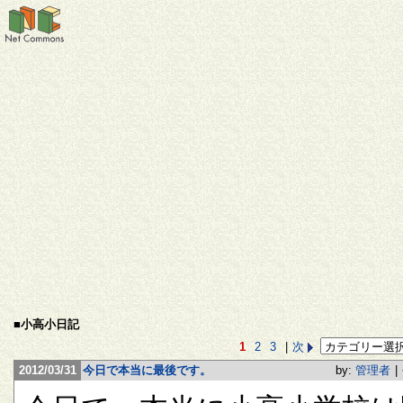
■小高小日記
1
2
3
|
次
2012/03/31
今日で本当に最後です。
by:
管理者
|