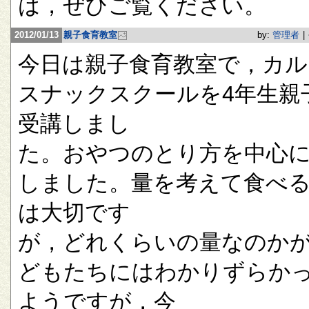
は，ぜひご覧ください。
2012/01/13
親子食育教室
by:
管理者
|
今日は親子食育教室で，カル
スナックスクールを4年生親
受講しまし
た。おやつのとり方を中心
しました。量を考えて食べ
は大切です
が，どれくらいの量なのか
どもたちにはわかりずらか
ようですが，今