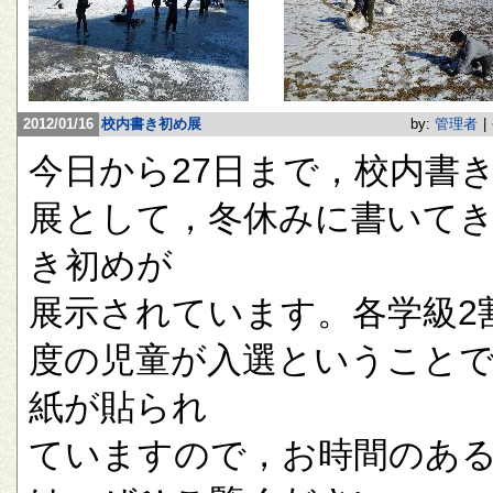
2012/01/16
校内書き初め展
by:
管理者
|
今日から27日まで，校内書
展として，冬休みに書いて
き初めが
展示されています。各学級2
度の児童が入選ということ
紙が貼られ
ていますので，お時間のあ