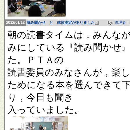
2012/01/12
読み聞かせ と 体位測定がありました
by:
管理者
|
朝の読書タイムは，みんな
みにしている『読み聞かせ
た。ＰＴＡの
読書委員のみなさんが，楽
ためになる本を選んできて
り，今日も聞き
入っていました。