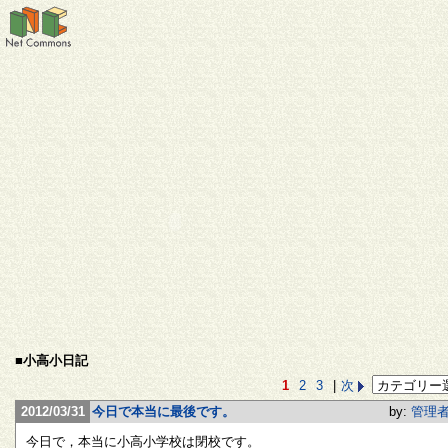
■小高小日記
1
2
3
|
次
2012/03/31
今日で本当に最後です。
by:
管理
今日で，本当に小高小学校は閉校です。