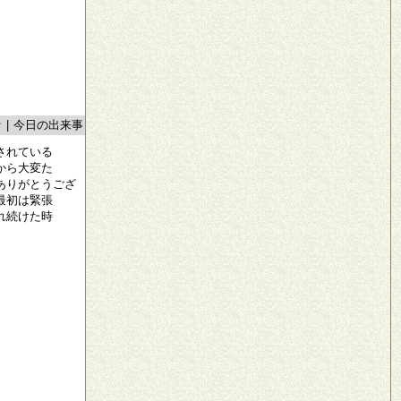
者
|
今日の出来事
されている
から大変た
ありがとうござ
最初は緊張
れ続けた時