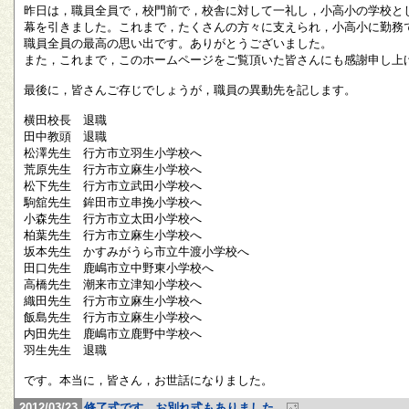
昨日は，職員全員で，校門前で，校舎に対して一礼し，小高小の学校と
幕を引きました。これまで，たくさんの方々に支えられ，小高小に勤務
職員全員の最高の思い出です。ありがとうございました。
また，これまで，このホームページをご覧頂いた皆さんにも感謝申し上
最後に，皆さんご存じでしょうが，職員の異動先を記します。
横田校長 退職
田中教頭 退職
松澤先生 行方市立羽生小学校へ
荒原先生 行方市立麻生小学校へ
松下先生 行方市立武田小学校へ
駒舘先生 鉾田市立串挽小学校へ
小森先生 行方市立太田小学校へ
柏葉先生 行方市立麻生小学校へ
坂本先生 かすみがうら市立牛渡小学校へ
田口先生 鹿嶋市立中野東小学校へ
高橋先生 潮来市立津知小学校へ
織田先生 行方市立麻生小学校へ
飯島先生 行方市立麻生小学校へ
内田先生 鹿嶋市立鹿野中学校へ
羽生先生 退職
です。本当に，皆さん，お世話になりました。
2012/03/23
修了式です。お別れ式もありました。