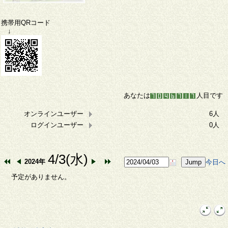
携帯用QRコード
↓
あなたは
人目です
オンラインユーザー
6人
ログインユーザー
0人
4/3(水)
2024年
今日へ
予定がありません。