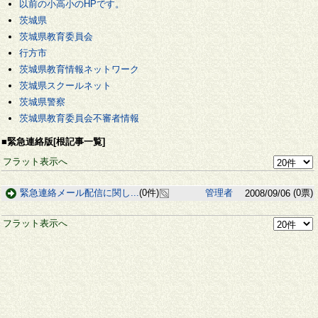
以前の小高小のHPです。
茨城県
茨城県教育委員会
行方市
茨城県教育情報ネットワーク
茨城県スクールネット
茨城県警察
茨城県教育委員会不審者情報
■緊急連絡版[根記事一覧]
フラット表示へ
緊急連絡メール配信に関し...
(0件)
管理者
(0票)
2008/09/06
フラット表示へ