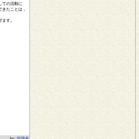
しての活動に
できたことは，
げます。
by:
管理者