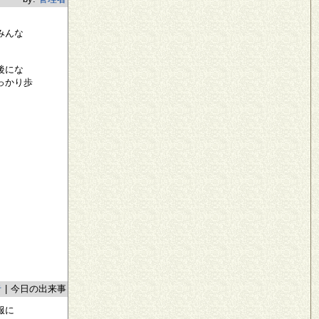
みんな
後にな
っかり歩
者
|
今日の出来事
服に