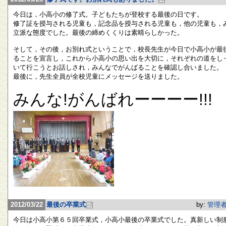
今日は，小高小の修了式。子どもたちが登校する最後の日です。
修了証を授与される児童も，記念品を授与される児童も，他の児童も，
立派な態度でした。最後の締めくくりは素晴らしかった。
そして，その後，お別れ式ということで，校長先生が今日で小高小が最
ることを宣言し，これから小高小の思い出を大切に，それぞれの道をし
いて行こうとお話しされ，みんなでがんばることを確認し合いました。
最後に，先生全員が全校児童にメッセージを送りました。
みんな!がんばれーーーー!!!
2012/03/22
最後の卒業式
by:
管理
今日は小高小第６５回卒業式，小高小最後の卒業式でした。真新しい制