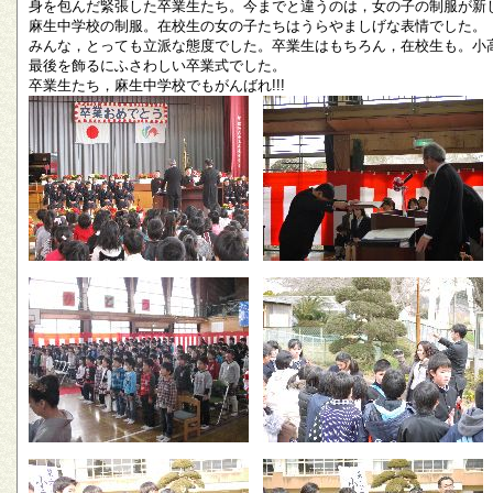
身を包んだ緊張した卒業生たち。今までと違うのは，女の子の制服が新
麻生中学校の制服。在校生の女の子たちはうらやましげな表情でした。
みんな，とっても立派な態度でした。卒業生はもちろん，在校生も。小
最後を飾るにふさわしい卒業式でした。
卒業生たち，麻生中学校でもがんばれ!!!