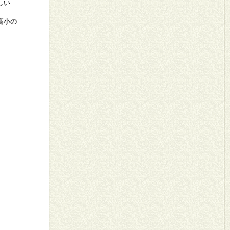
しい
高小の