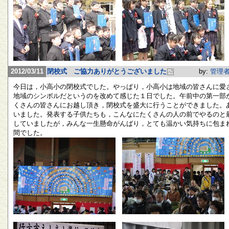
2012/03/11
閉校式 ご協力ありがとうございました
by:
管理
今日は，小高小の閉校式でした。やっぱり，小高小は地域の皆さんに愛
地域のシンボルだというのを改めて感じた１日でした。午前中の第一部
くさんの皆さんにお越し頂き，閉校式を盛大に行うことができました。
いました。発表する子供たちも，こんなにたくさんの人の前でやるのと
していましたが，みんな一生懸命がんばり，とても温かい気持ちに包ま
間でした。