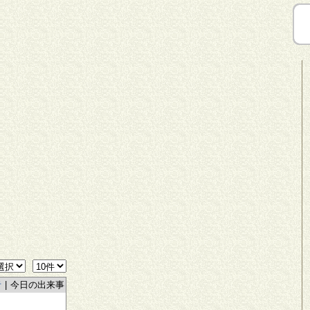
者
|
今日の出来事