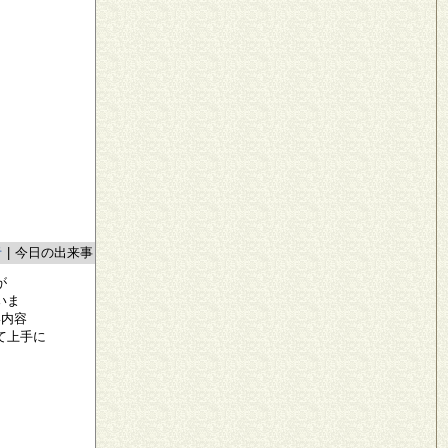
者
|
今日の出来事
が
いま
い内容
て上手に