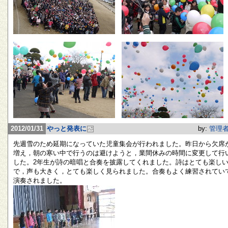
2012/01/31
やっと発表に
by:
管理
先週雪のため延期になっていた児童集会が行われました。昨日から欠席
増え，朝の寒い中で行うのは避けようと，業間休みの時間に変更して行
した。2年生が詩の暗唱と合奏を披露してくれました。詩はとても楽し
で，声も大きく，とても楽しく見られました。合奏もよく練習されてい
演奏されました。