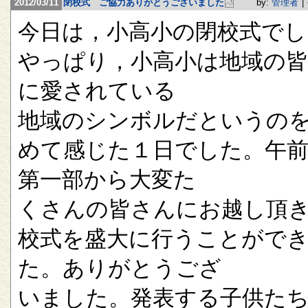
2012/03/11
閉校式 ご協力ありがとうございました
by:
管理者
|
今日は，小高小の閉校式でし
やっぱり，小高小は地域の
に愛されている
地域のシンボルだというの
めて感じた１日でした。午
第一部から大変た
くさんの皆さんにお越し頂
校式を盛大に行うことがで
た。ありがとうござ
いました。発表する子供た