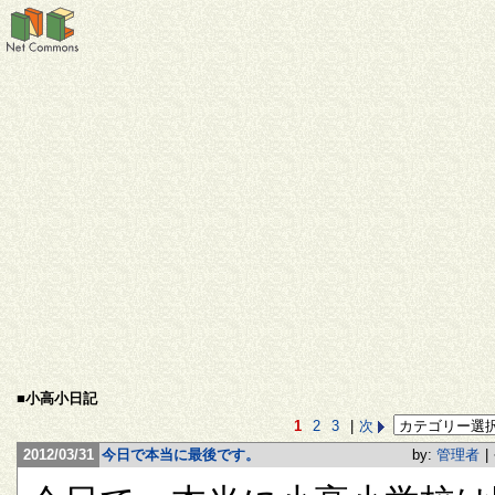
■小高小日記
1
2
3
|
次
2012/03/31
今日で本当に最後です。
by:
管理者
|