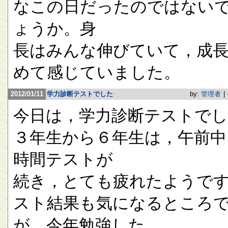
なこの日だったのではない
ょうか。身
長はみんな伸びていて，成
めて感じていました。
2012/01/11
学力診断テストでした
by:
管理者
|
今日は，学力診断テストで
３年生から６年生は，午前中
時間テストが
続き，とても疲れたようで
スト結果も気になるところ
が，今年勉強した