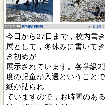
2012/01/16
校内書き初め展
by:
管理者
|
今日から27日まで，校内書
展として，冬休みに書いて
き初めが
展示されています。各学級2
度の児童が入選ということ
紙が貼られ
ていますので，お時間のあ