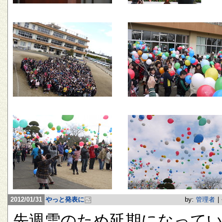
2012/01/31
やっと発表に
by:
管理者
|
先週雪のため延期になって