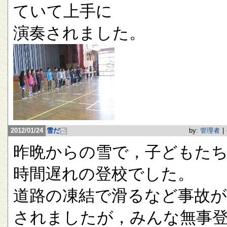
ていて上手に
演奏されました。
2012/01/24
雪だ
by:
管理者
|
昨晩からの雪で，子どもたち
時間遅れの登校でした。
道路の凍結で滑るなど事故が
されましたが，みんな無事