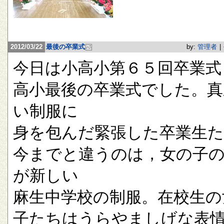
2012/03/22
最後の卒業式
by:
管理者
|
今日は小高小第６５回卒業式
高小最後の卒業式でした。真
い制服に
身を包んだ緊張した卒業生
今までと違うのは，女の子
が新しい
麻生中学校の制服。在校生の
子たちはうらやましげな表