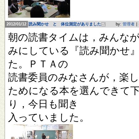
2012/01/12
読み聞かせ と 体位測定がありました
by:
管理者
|
朝の読書タイムは，みんな
みにしている『読み聞かせ
た。ＰＴＡの
読書委員のみなさんが，楽
ためになる本を選んできて
り，今日も聞き
入っていました。