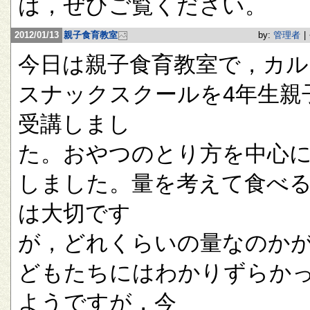
は，ぜひご覧ください。
2012/01/13
親子食育教室
by:
管理者
|
今日は親子食育教室で，カル
スナックスクールを4年生親
受講しまし
た。おやつのとり方を中心
しました。量を考えて食べ
は大切です
が，どれくらいの量なのか
どもたちにはわかりずらか
ようですが，今