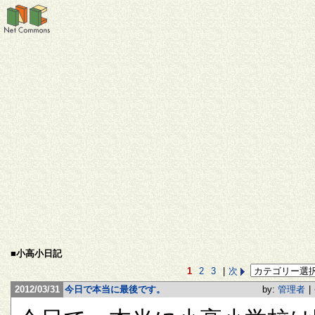
■小高小日記
1
2
3
|
次
2012/03/31
今日で本当に最後です。
by:
管理者
|