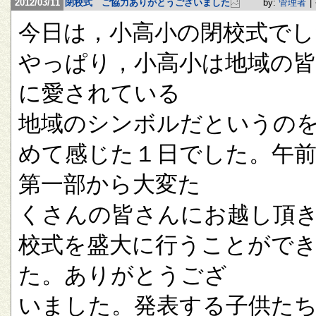
2012/03/11
閉校式 ご協力ありがとうございました
by:
管理者
|
今日は，小高小の閉校式でし
やっぱり，小高小は地域の
に愛されている
地域のシンボルだというの
めて感じた１日でした。午
第一部から大変た
くさんの皆さんにお越し頂
校式を盛大に行うことがで
た。ありがとうござ
いました。発表する子供た