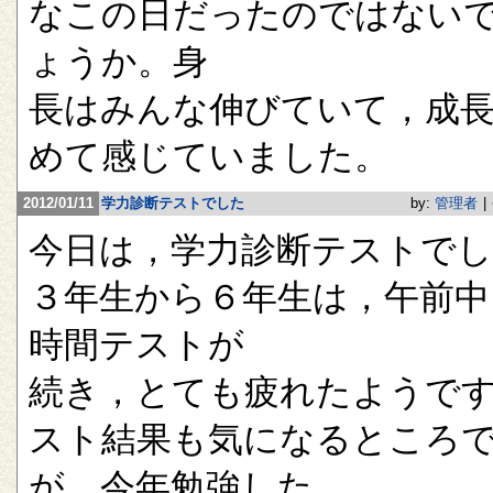
なこの日だったのではない
ょうか。身
長はみんな伸びていて，成
めて感じていました。
2012/01/11
学力診断テストでした
by:
管理者
|
今日は，学力診断テストで
３年生から６年生は，午前中
時間テストが
続き，とても疲れたようで
スト結果も気になるところ
が，今年勉強した