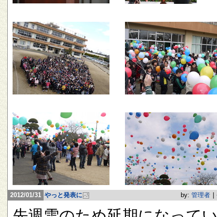
2012/01/31
やっと発表に
by:
管理者
|
先週雪のため延期になって