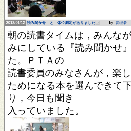
2012/01/12
読み聞かせ と 体位測定がありました
by:
管理者
|
朝の読書タイムは，みんな
みにしている『読み聞かせ
た。ＰＴＡの
読書委員のみなさんが，楽
ためになる本を選んできて
り，今日も聞き
入っていました。