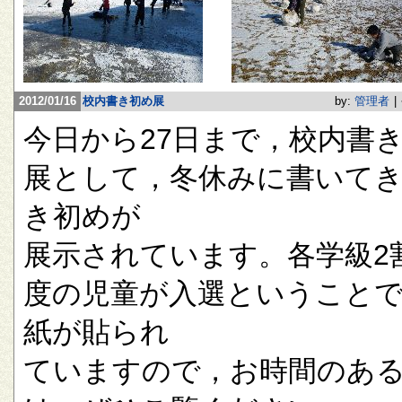
2012/01/16
校内書き初め展
by:
管理者
|
今日から27日まで，校内書
展として，冬休みに書いて
き初めが
展示されています。各学級2
度の児童が入選ということ
紙が貼られ
ていますので，お時間のあ