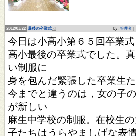
2012/03/22
最後の卒業式
by:
管理者
|
今日は小高小第６５回卒業式
高小最後の卒業式でした。真
い制服に
身を包んだ緊張した卒業生
今までと違うのは，女の子
が新しい
麻生中学校の制服。在校生の
子たちはうらやましげな表