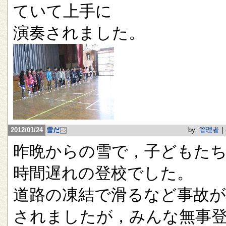
ていて上手に
演奏されました。
2012/01/24
雪だ
by:
管理者
|
昨晩からの雪で，子どもたち
時間遅れの登校でした。
道路の凍結で滑るなど事故が
されましたが，みんな無事