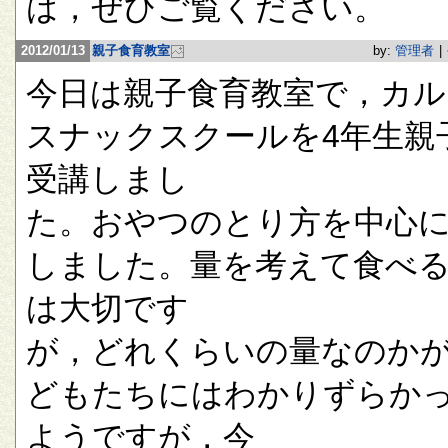
は，ぜひご覧ください。
2012/01/13
親子食育教室
by:
管理者
|
今日は親子食育教室で，カル
スナックスクールを4年生親
受講しまし
た。おやつのとり方を中心
しました。量を考えて食べ
は大切です
が，どれくらいの量なのか
どもたちにはわかりずらか
ようですが，今