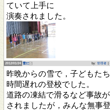
ていて上手に
演奏されました。
2012/01/24
雪だ
by:
管理者
|
昨晩からの雪で，子どもたち
時間遅れの登校でした。
道路の凍結で滑るなど事故が
されましたが，みんな無事