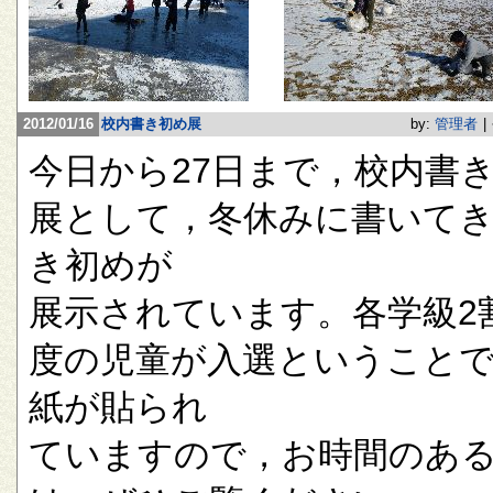
2012/01/16
校内書き初め展
by:
管理者
|
今日から27日まで，校内書
展として，冬休みに書いて
き初めが
展示されています。各学級2
度の児童が入選ということ
紙が貼られ
ていますので，お時間のあ