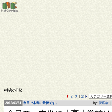
■小高小日記
1
2
3
|
次
2012/03/31
今日で本当に最後です。
by:
管理者
|