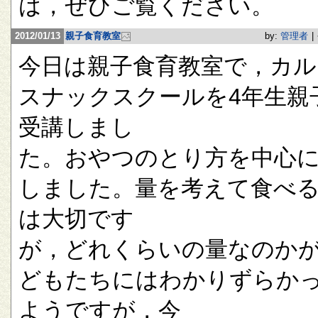
は，ぜひご覧ください。
2012/01/13
親子食育教室
by:
管理者
|
今日は親子食育教室で，カル
スナックスクールを4年生親
受講しまし
た。おやつのとり方を中心
しました。量を考えて食べ
は大切です
が，どれくらいの量なのか
どもたちにはわかりずらか
ようですが，今