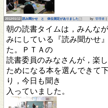
2012/01/12
読み聞かせ と 体位測定がありました
by:
管理者
|
朝の読書タイムは，みんな
みにしている『読み聞かせ
た。ＰＴＡの
読書委員のみなさんが，楽
ためになる本を選んできて
り，今日も聞き
入っていました。