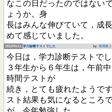
なこの日だったのではない
ょうか。身
長はみんな伸びていて，成
めて感じていました。
2012/01/11
学力診断テストでした
by:
管理者
|
今日は，学力診断テストで
３年生から６年生は，午前中
時間テストが
続き，とても疲れたようで
スト結果も気になるところ
が，今年勉強した