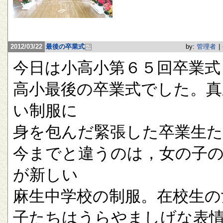
2012/03/22
最後の卒業式
by:
管理者
|
今日は小高小第６５回卒業式
高小最後の卒業式でした。真
い制服に
身を包んだ緊張した卒業生
今までと違うのは，女の子
が新しい
麻生中学校の制服。在校生の
子たちはうらやましげな表