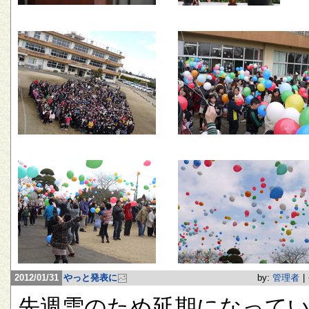
2012/01/31
やっと発表に
by:
管理者
|
先週雪のため延期になって