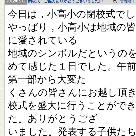
2012/03/11
閉校式 ご協力ありがとうございました
by:
管理者
|
今日は，小高小の閉校式でし
やっぱり，小高小は地域の
に愛されている
地域のシンボルだというの
めて感じた１日でした。午
第一部から大変た
くさんの皆さんにお越し頂
校式を盛大に行うことがで
た。ありがとうござ
いました。発表する子供た