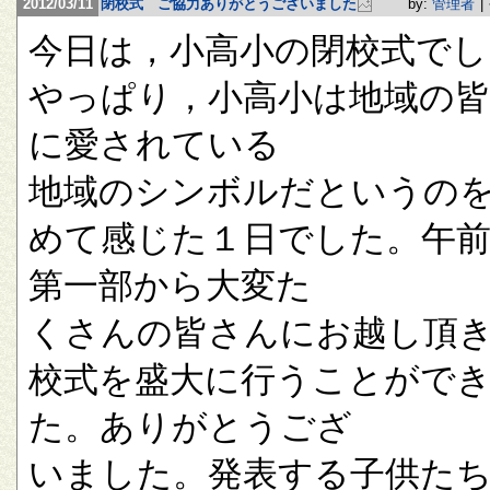
2012/03/11
閉校式 ご協力ありがとうございました
by:
管理者
|
今日は，小高小の閉校式でし
やっぱり，小高小は地域の
に愛されている
地域のシンボルだというの
めて感じた１日でした。午
第一部から大変た
くさんの皆さんにお越し頂
校式を盛大に行うことがで
た。ありがとうござ
いました。発表する子供た