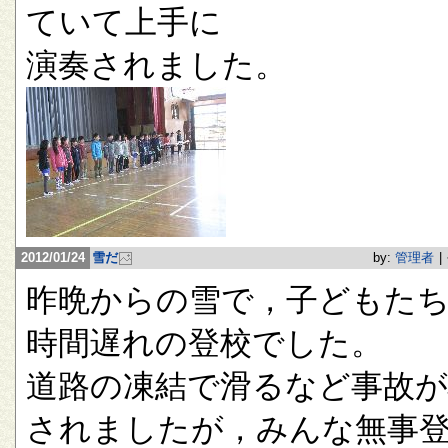
ていて上手に
演奏されました。
2012/01/24
雪だ
by:
管理者
|
昨晩からの雪で，子どもたち
時間遅れの登校でした。
道路の凍結で滑るなど事故が
されましたが，みんな無事