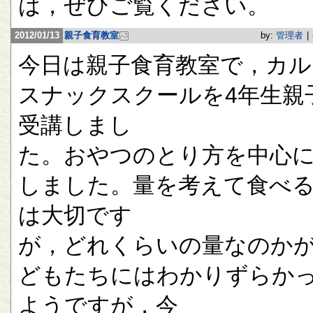
は，ぜひご覧ください。
2012/01/13
親子食育教室
by:
管理者
|
今日は親子食育教室で，カル
スナックスクールを4年生親
受講しまし
た。おやつのとり方を中心
しました。量を考えて食べ
は大切です
が，どれくらいの量なのか
どもたちにはわかりずらか
ようですが，今