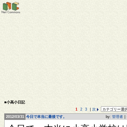
■小高小日記
1
2
3
|
次
2012/03/31
今日で本当に最後です。
by:
管理者
|