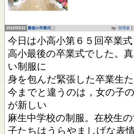
2012/03/22
最後の卒業式
by:
管理者
|
今日は小高小第６５回卒業式
高小最後の卒業式でした。真
い制服に
身を包んだ緊張した卒業生
今までと違うのは，女の子
が新しい
麻生中学校の制服。在校生の
子たちはうらやましげな表