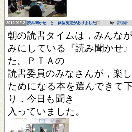
2012/01/12
読み聞かせ と 体位測定がありました
by:
管理者
|
朝の読書タイムは，みんな
みにしている『読み聞かせ
た。ＰＴＡの
読書委員のみなさんが，楽
ためになる本を選んできて
り，今日も聞き
入っていました。