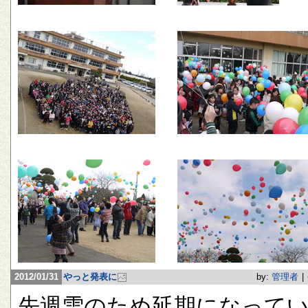
2012/01/31
やっと発表に
by:
管理者
|
先週雪のため延期になって