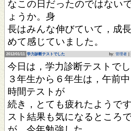
なこの日だったのではない
ょうか。身
長はみんな伸びていて，成
めて感じていました。
2012/01/11
学力診断テストでした
by:
管理者
|
今日は，学力診断テストで
３年生から６年生は，午前中
時間テストが
続き，とても疲れたようで
スト結果も気になるところ
が，今年勉強した