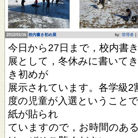
2012/01/16
校内書き初め展
by:
管理者
|
今日から27日まで，校内書
展として，冬休みに書いて
き初めが
展示されています。各学級2
度の児童が入選ということ
紙が貼られ
ていますので，お時間のあ