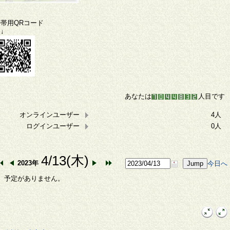
携帯用QRコード
↓
あなたは
人目です
オンラインユーザー
4人
ログインユーザー
0人
4/13(木)
2023年
今日へ
予定がありません。