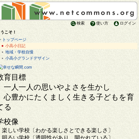
検索
使い方
ログイン
ようこそ！
トップページ
小高小日記
地域・学校自慢
小高小グランドデザイン
教育目標
一人一人の思いやよさを生かし
心豊かにたくましく生きる子どもを育
てる
学校像
楽しい学校〔わかる楽しさとできる楽しさ〕
明るい学校〔透明性があり，開かれている〕