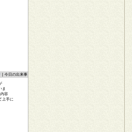
者
|
今日の出来事
が
いま
い内容
て上手に