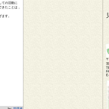
しての活動に
できたことは，
げます。
〒
T
F
E
by:
管理者