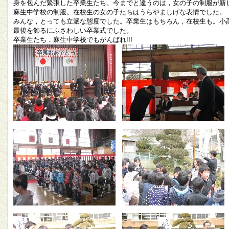
身を包んだ緊張した卒業生たち。今までと違うのは，女の子の制服が新
麻生中学校の制服。在校生の女の子たちはうらやましげな表情でした。
みんな，とっても立派な態度でした。卒業生はもちろん，在校生も。小
最後を飾るにふさわしい卒業式でした。
卒業生たち，麻生中学校でもがんばれ!!!