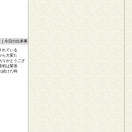
者
|
今日の出来事
されている
から大変た
ありがとうござ
最初は緊張
れ続けた時