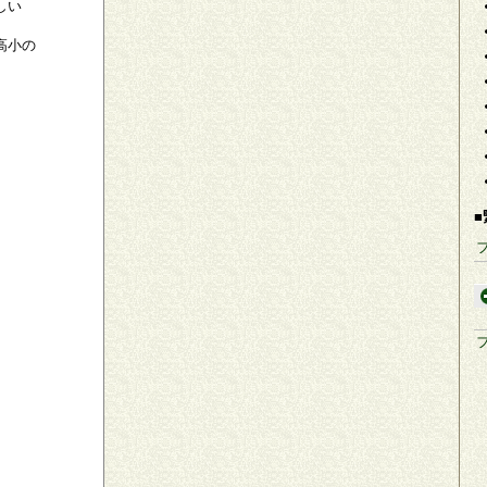
しい
高小の
■