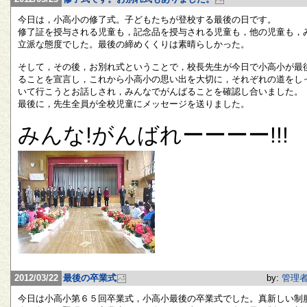
今日は，小高小の修了式。子どもたちが登校する最後の日です。
修了証を授与される児童も，記念品を授与される児童も，他の児童も，
立派な態度でした。最後の締めくくりは素晴らしかった。
そして，その後，お別れ式ということで，校長先生が今日で小高小が最
ることを宣言し，これから小高小の思い出を大切に，それぞれの道をし
いて行こうとお話しされ，みんなでがんばることを確認し合いました。
最後に，先生全員が全校児童にメッセージを送りました。
みんな!がんばれーーーー!!!
2012/03/22
最後の卒業式
by:
管理
今日は小高小第６５回卒業式，小高小最後の卒業式でした。真新しい制