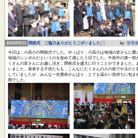
2012/03/11
閉校式 ご協力ありがとうございました
by:
管理
今日は，小高小の閉校式でした。やっぱり，小高小は地域の皆さんに愛
地域のシンボルだというのを改めて感じた１日でした。午前中の第一部
くさんの皆さんにお越し頂き，閉校式を盛大に行うことができました。
いました。発表する子供たちも，こんなにたくさんの人の前でやるのと
していましたが，みんな一生懸命がんばり，とても温かい気持ちに包ま
間でした。