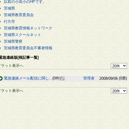
以前の小高小のHPです。
茨城県
茨城県教育委員会
行方市
茨城県教育情報ネットワーク
茨城県スクールネット
茨城県警察
茨城県教育委員会不審者情報
緊急連絡版[根記事一覧]
フラット表示へ
緊急連絡メール配信に関し...
(0件)
管理者
(0票)
2008/09/06
フラット表示へ