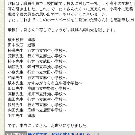
昨日は，職員全員で，校門前で，校舎に対して一礼し，小高小の学校と
幕を引きました。これまで，たくさんの方々に支えられ，小高小に勤務
職員全員の最高の思い出です。ありがとうございました。
また，これまで，このホームページをご覧頂いた皆さんにも感謝申し上
最後に，皆さんご存じでしょうが，職員の異動先を記します。
横田校長 退職
田中教頭 退職
松澤先生 行方市立羽生小学校へ
荒原先生 行方市立麻生小学校へ
松下先生 行方市立武田小学校へ
駒舘先生 鉾田市立串挽小学校へ
小森先生 行方市立太田小学校へ
柏葉先生 行方市立麻生小学校へ
坂本先生 かすみがうら市立牛渡小学校へ
田口先生 鹿嶋市立中野東小学校へ
高橋先生 潮来市立津知小学校へ
織田先生 行方市立麻生小学校へ
飯島先生 行方市立麻生小学校へ
内田先生 鹿嶋市立鹿野中学校へ
羽生先生 退職
です。本当に，皆さん，お世話になりました。
2012/03/23
修了式です。お別れ式もありました。