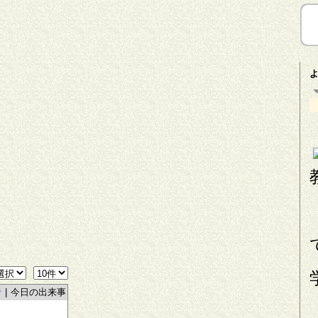
者
|
今日の出来事