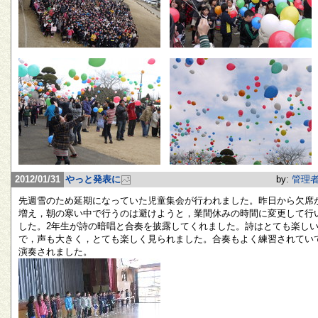
2012/01/31
やっと発表に
by:
管理
先週雪のため延期になっていた児童集会が行われました。昨日から欠席
増え，朝の寒い中で行うのは避けようと，業間休みの時間に変更して行
した。2年生が詩の暗唱と合奏を披露してくれました。詩はとても楽し
で，声も大きく，とても楽しく見られました。合奏もよく練習されてい
演奏されました。