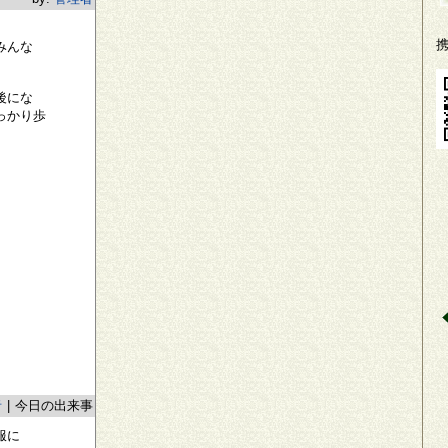
みんな
後にな
っかり歩
者
|
今日の出来事
服に