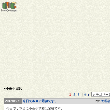
■小高小日記
1
2
3
|
次
2012/03/31
今日で本当に最後です。
by:
管理
今日で，本当に小高小学校は閉校です。