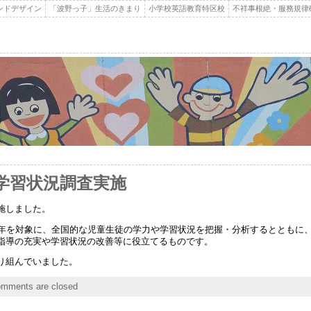
ンドデザイン
「波野っ子」生活のきまり
小学校英語教育特区校
不祥事根絶・服務規律
学習状況調査実施
施しました。
学年を対象に、全国的な児童生徒の学力や学習状況を把握・分析するとともに
指導の充実や学習状況の改善等に役立てるものです。
り組んでいました。
mments are closed