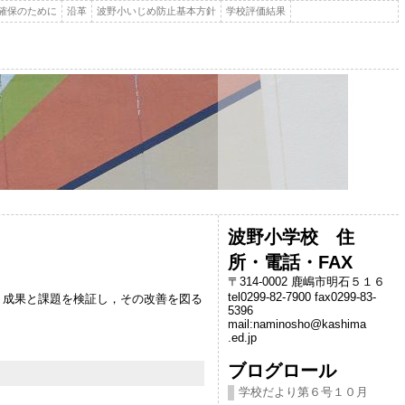
確保のために
沿革
波野小いじめ防止基本方針
学校評価結果
波野小学校 住
所・電話・FAX
〒314-0002 鹿嶋市明石５１６
tel0299-82-7900 fax0299-83-
、成果と課題を検証し，その改善を図る
5396
mail:naminosho@kashima
.ed.jp
ブログロール
学校だより第６号１０月