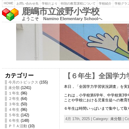
HOME
お問い合わせ先
学校だより
特別の教育課程について
学校紹介
学校グラ
鹿嶋市立波野小学校
ようこそ Namino Elementary Schoolへ
カテゴリー
【６年生】全国学力
今月のトピックス
(155)
本日，「全国学力学習状況調査」を実
未分類
(1241)
１年生
(96)
これは，小学校第6学年、中学校第3
２年生
(64)
ことや学校における児童生徒への教育
３年生
(50)
６年生は時間いっぱいまで集中して取
４年生
(96)
５年生
(142)
4月 17th, 2025 | Category:
未分類
|
Co
６年生
(148)
ＰＴＡ活動
(10)