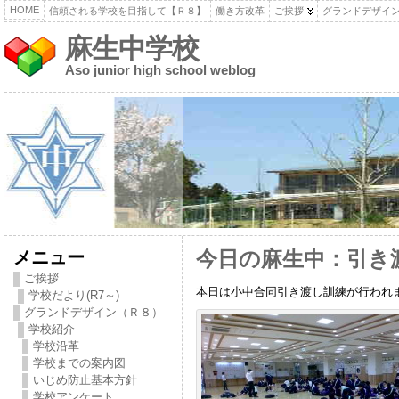
HOME
信頼される学校を目指して【Ｒ８】
働き方改革
ご挨拶
グランドデザイ
麻生中学校
Aso junior high school weblog
メニュー
今日の麻生中：引き
ご挨拶
本日は小中合同引き渡し訓練が行われ
学校だより(R7～)
グランドデザイン（Ｒ８）
学校紹介
学校沿革
学校までの案内図
いじめ防止基本方針
学校アンケート