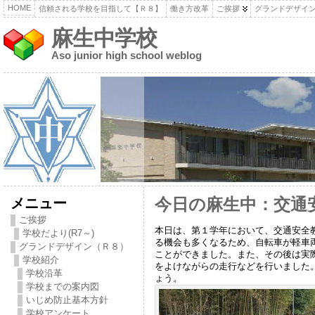
HOME
信頼される学校を目指して【Ｒ８】
働き方改革
ご挨拶
グランドデザイ
麻生中学校
Aso junior high school weblog
メニュー
今日の麻生中：交通
ご挨拶
本日は、第１学年において、交通安全
学校だより(R7～)
る機会も多くなるため、自転車が軽車
グランドデザイン（Ｒ８）
ことができました。また、その後は実
学校紹介
をよけながらの走行などを行いました
学校沿革
ょう。
学校までの案内図
いじめ防止基本方針
学校アンケート