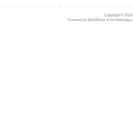
Copyright © 202
Powered by
WordPress
& the
Atahualp