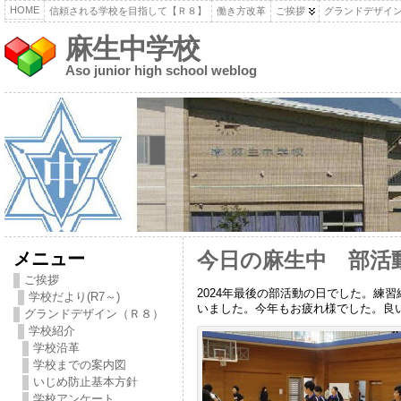
HOME
信頼される学校を目指して【Ｒ８】
働き方改革
ご挨拶
グランドデザイ
麻生中学校
Aso junior high school weblog
メニュー
今日の麻生中 部活
ご挨拶
2024年最後の部活動の日でした。練
学校だより(R7～)
いました。今年もお疲れ様でした。良
グランドデザイン（Ｒ８）
学校紹介
学校沿革
学校までの案内図
いじめ防止基本方針
学校アンケート