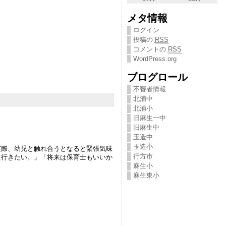
メタ情報
ログイン
投稿の
RSS
コメントの
RSS
WordPress.org
ブログロール
不審者情報
北浦中
北浦小
旧麻生一中
旧麻生中
玉造中
玉造小
際、幼児と触れ合うとなると緊張気味
行方市
た行きたい。」「将来は保育士もいいか
麻生小
麻生東小