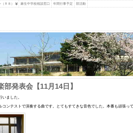
ン（Ｒ８）
麻生中学校相談窓口
年間行事予定
部活動
部発表会【11月14日】
行いました。
ルコンテストで演奏する曲です。とてもすてきな音色でした。本番も頑張っ