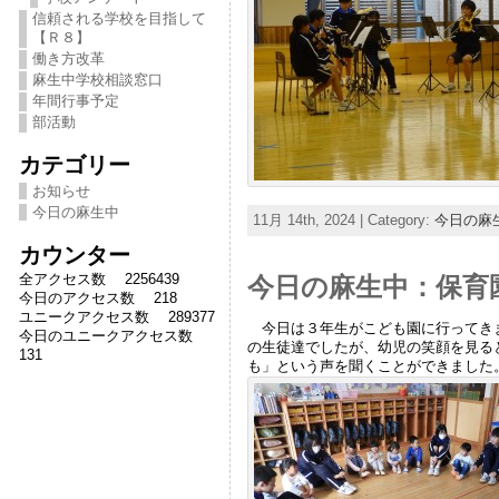
信頼される学校を目指して
【Ｒ８】
働き方改革
麻生中学校相談窓口
年間行事予定
部活動
カテゴリー
お知らせ
今日の麻生中
11月 14th, 2024 | Category:
今日の麻
カウンター
全アクセス数 2256439
今日の麻生中：保育園
今日のアクセス数 218
ユニークアクセス数 289377
今日は３年生がこども園に行ってきま
今日のユニークアクセス数
の生徒達でしたが、幼児の笑顔を見る
131
も」という声を聞くことができました