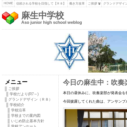
HOME
信頼される学校を目指して【Ｒ８】
働き方改革
ご挨拶
グランドデザイ
麻生中学校
Aso junior high school weblog
メニュー
今日の麻生中：吹奏楽
ご挨拶
本日の昼休みに、吹奏楽部が発表会を
学校だより(R7～)
グランドデザイン（Ｒ８）
今回披露してくれた曲は、アンサンブ
学校紹介
学校沿革
学校までの案内図
いじめ防止基本方針
学校アンケート