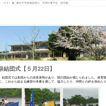
ン（Ｒ８）
麻生中学校相談窓口
年間行事予定
部活動
祭結団式【５月22日】
団式では各団からの決意表明があり、団の団結が感じられました。体育祭のスロー
に、これから始まる練習や本番を通して、協力したり、仲間との絆を深めた