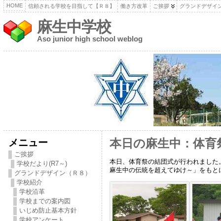
HOME
信頼される学校を目指して【Ｒ８】
働き方改革
ご挨拶
グランドデザイ
麻生中学校
Aso junior high school weblog
メニュー
本日の麻生中：体育
ご挨拶
本日、体育祭の結団式が行われました。結
学校だより(R7～)
麻生中の伝統を超えてゆけ～」をもと
グランドデザイン（Ｒ８）
学校紹介
学校沿革
学校までの案内図
いじめ防止基本方針
学校アンケート