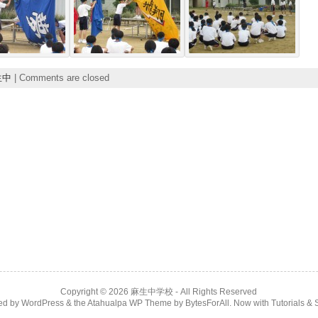
生中
|
Comments are closed
Copyright © 2026
麻生中学校
- All Rights Reserved
ed by
WordPress
& the
Atahualpa WP Theme
by
BytesForAll
. Now with
Tutorials & 