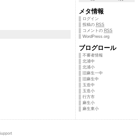
メタ情報
ログイン
投稿の
RSS
コメントの
RSS
WordPress.org
ブログロール
不審者情報
北浦中
北浦小
旧麻生一中
旧麻生中
玉造中
玉造小
行方市
麻生小
麻生東小
Support