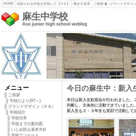
HOME
信頼される学校を目指して【Ｒ８】
働き方改革
ご挨拶
グランドデザイ
麻生中学校
Aso junior high school weblog
メニュー
今日の麻生中：新入
ご挨拶
本日は新入生歓迎会が行われました。
学校だより(R7～)
判断し、主体的に活動できていました
グランドデザイン（Ｒ８）
新入生も２・３年生も笑顔で活動して
学校紹介
学校沿革
学校までの案内図
いじめ防止基本方針
学校アンケート