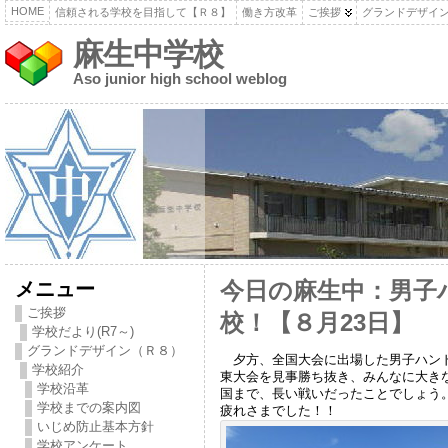
HOME
信頼される学校を目指して【Ｒ８】
働き方改革
ご挨拶
グランドデザイ
麻生中学校
Aso junior high school weblog
メニュー
今日の麻生中：男子
ご挨拶
校！【８月23日】
学校だより(R7～)
グランドデザイン（Ｒ８）
夕方、全国大会に出場した男子ハンド
学校紹介
東大会を見事勝ち抜き、みんなに大き
学校沿革
国まで、長い戦いだったことでしょう
学校までの案内図
疲れさまでした！！
いじめ防止基本方針
学校アンケート