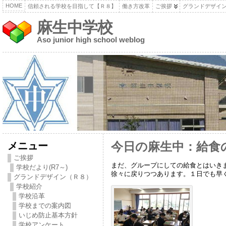
HOME
信頼される学校を目指して【Ｒ８】
働き方改革
ご挨拶
グランドデザイ
麻生中学校
Aso junior high school weblog
メニュー
今日の麻生中：給食
ご挨拶
まだ、グループにしての給食とはいき
学校だより(R7～)
徐々に戻りつつあります。１日でも早
グランドデザイン（Ｒ８）
学校紹介
学校沿革
学校までの案内図
いじめ防止基本方針
学校アンケート