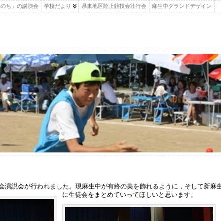
いのち」の講演会
学校だより
県東地区陸上競技会壮行会
麻生中グランドデザイン
会演説会が行われました。現麻生中が有終の美を飾れるように，そして新麻
に生徒会をまとめていってほしいと思います。