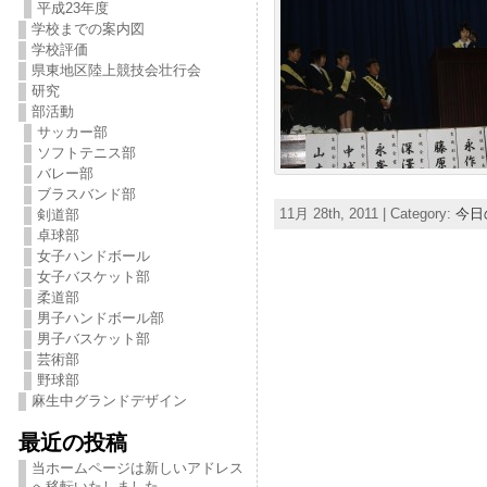
平成23年度
学校までの案内図
学校評価
県東地区陸上競技会壮行会
研究
部活動
サッカー部
ソフトテニス部
バレー部
ブラスバンド部
11月 28th, 2011 | Category:
今日
剣道部
卓球部
女子ハンドボール
女子バスケット部
柔道部
男子ハンドボール部
男子バスケット部
芸術部
野球部
麻生中グランドデザイン
最近の投稿
当ホームページは新しいアドレス
へ移転いたしました。