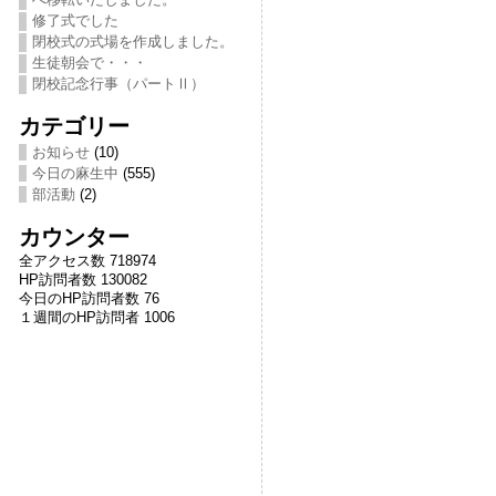
修了式でした
閉校式の式場を作成しました。
生徒朝会で・・・
閉校記念行事（パートⅡ）
カテゴリー
お知らせ
(10)
今日の麻生中
(555)
部活動
(2)
カウンター
全アクセス数 718974
HP訪問者数 130082
今日のHP訪問者数 76
１週間のHP訪問者 1006