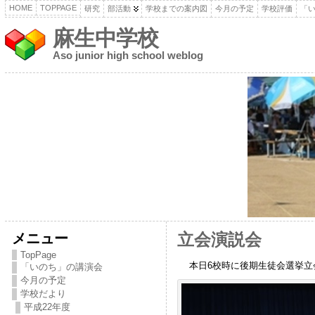
HOME
TOPPAGE
研究
部活動
学校までの案内図
今月の予定
学校評価
「
麻生中学校
Aso junior high school weblog
メニュー
立会演説会
TopPage
本日6校時に後期生徒会選挙立
「いのち」の講演会
今月の予定
学校だより
平成22年度