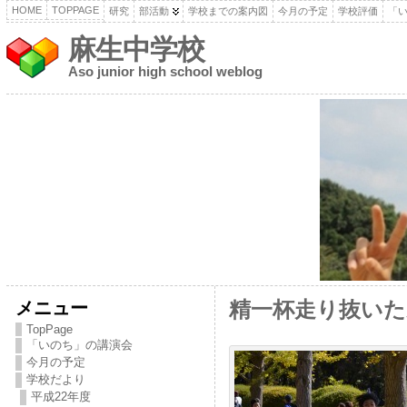
HOME
TOPPAGE
研究
部活動
学校までの案内図
今月の予定
学校評価
「
麻生中学校
Aso junior high school weblog
メニュー
精一杯走り抜いた
TopPage
「いのち」の講演会
今月の予定
学校だより
平成22年度