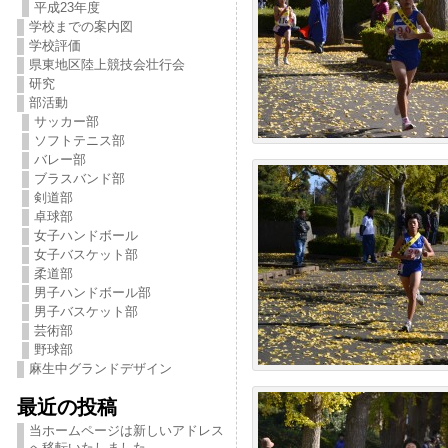
平成23年度
学校までの案内図
学校評価
県東地区陸上競技会壮行会
研究
部活動
サッカー部
ソフトテニス部
バレー部
ブラスバンド部
剣道部
卓球部
女子ハンドボール
女子バスケット部
柔道部
男子ハンドボール部
男子バスケット部
芸術部
野球部
麻生中グランドデザイン
最近の投稿
当ホームページは新しいアドレス
へ移転いたしました。