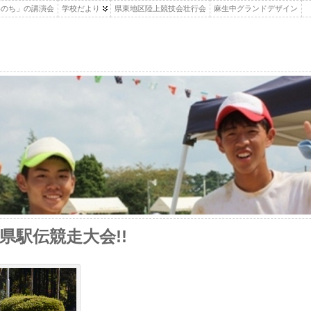
いのち」の講演会
学校だより
県東地区陸上競技会壮行会
麻生中グランドデザイン
県駅伝競走大会!!