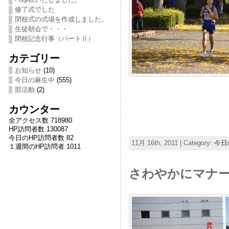
修了式でした
閉校式の式場を作成しました。
生徒朝会で・・・
閉校記念行事（パートⅡ）
カテゴリー
お知らせ
(10)
今日の麻生中
(555)
部活動
(2)
カウンター
全アクセス数 718980
HP訪問者数 130087
今日のHP訪問者数 82
11月 16th, 2011 | Category:
今日
１週間のHP訪問者 1011
さわやかにマナ