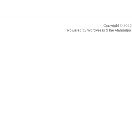
Copyright © 202
Powered by
WordPress
& the
Atahualp