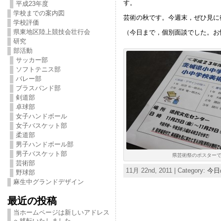
す。
平成23年度
学校までの案内図
芸術の秋です。今週末，ぜひ見に
学校評価
県東地区陸上競技会壮行会
（今日まで，個別面談でした。お
研究
部活動
サッカー部
ソフトテニス部
バレー部
ブラスバンド部
剣道部
卓球部
女子ハンドボール
女子バスケット部
柔道部
男子ハンドボール部
男子バスケット部
県芸術祭のポスターで
芸術部
11月 22nd, 2011 | Category:
今日
野球部
麻生中グランドデザイン
最近の投稿
当ホームページは新しいアドレス
へ移転いたしました。