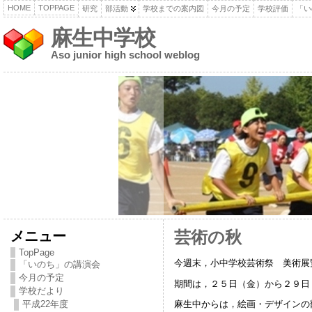
HOME
TOPPAGE
研究
部活動
学校までの案内図
今月の予定
学校評価
「い
麻生中学校
Aso junior high school weblog
メニュー
芸術の秋
TopPage
今週末，小中学校芸術祭 美術展
「いのち」の講演会
今月の予定
期間は，２５日（金）から２９日
学校だより
平成22年度
麻生中からは，絵画・デザインの