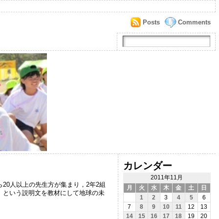
Posts
Comments
カレンダー
2011年11月
20人以上の先生方が集まり，2年2組
月
火
水
木
金
土
日
」という説明文を教材にして地球の未
1
2
3
4
5
6
7
8
9
10
11
12
13
14
15
16
17
18
19
20