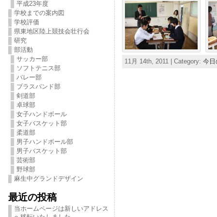
平成23年度
学校までの案内図
学校評価
県東地区陸上競技会壮行会
研究
部活動
サッカー部
11月 14th, 2011 | Category:
今日
ソフトテニス部
バレー部
ブラスバンド部
剣道部
卓球部
女子ハンドボール
女子バスケット部
柔道部
男子ハンドボール部
男子バスケット部
芸術部
野球部
麻生中グランドデザイン
最近の投稿
当ホームページは新しいアドレス
へ移転いたしました。