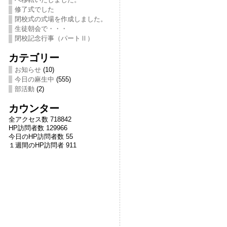
修了式でした
閉校式の式場を作成しました。
生徒朝会で・・・
閉校記念行事（パートⅡ）
カテゴリー
お知らせ
(10)
今日の麻生中
(555)
部活動
(2)
カウンター
全アクセス数 718842
HP訪問者数 129966
今日のHP訪問者数 55
１週間のHP訪問者 911