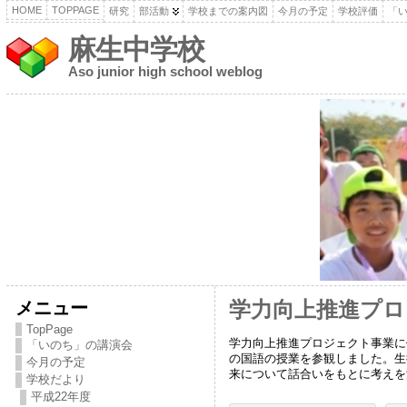
HOME
TOPPAGE
研究
部活動
学校までの案内図
今月の予定
学校評価
「
麻生中学校
Aso junior high school weblog
メニュー
学力向上推進プロ
TopPage
学力向上推進プロジェクト事業に
「いのち」の講演会
の国語の授業を参観しました。生
今月の予定
来について話合いをもとに考えを
学校だより
平成22年度