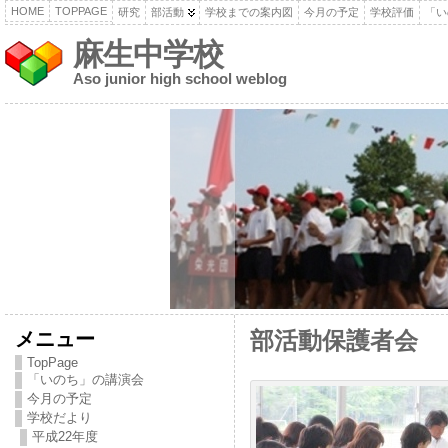
HOME
TOPPAGE
研究
部活動
学校までの案内図
今月の予定
学校評価
「い
麻生中学校
Aso junior high school weblog
メニュー
部活動保護者会
TopPage
「いのち」の講演会
今月の予定
学校だより
平成22年度