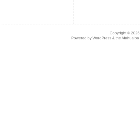
Copyright © 202
Powered by
WordPress
& the
Atahualp