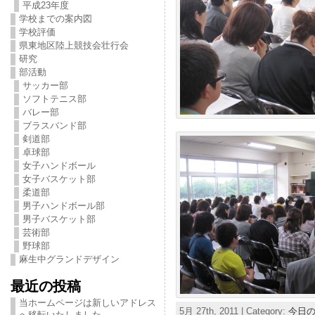
平成23年度
学校までの案内図
学校評価
県東地区陸上競技会壮行会
研究
部活動
サッカー部
ソフトテニス部
バレー部
ブラスバンド部
剣道部
卓球部
女子ハンドボール
女子バスケット部
柔道部
男子ハンドボール部
男子バスケット部
芸術部
野球部
麻生中グランドデザイン
最近の投稿
当ホームページは新しいアドレス
5月 27th, 2011 | Category:
今日
へ移転いたしました。