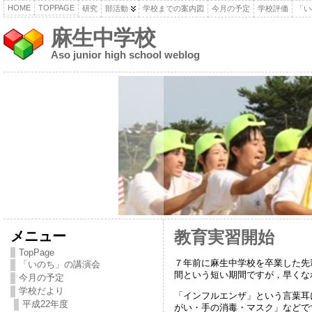
HOME
TOPPAGE
研究
部活動
学校までの案内図
今月の予定
学校評価
「い
麻生中学校
Aso junior high school weblog
メニュー
教育実習開始
TopPage
７年前に麻生中学校を卒業した先
「いのち」の講演会
間という短い期間ですが，早くな
今月の予定
学校だより
「インフルエンザ」という言葉耳
平成22年度
がい・手の消毒・マスク」などで