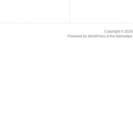
Copyright © 202
Powered by
WordPress
& the
Atahualp