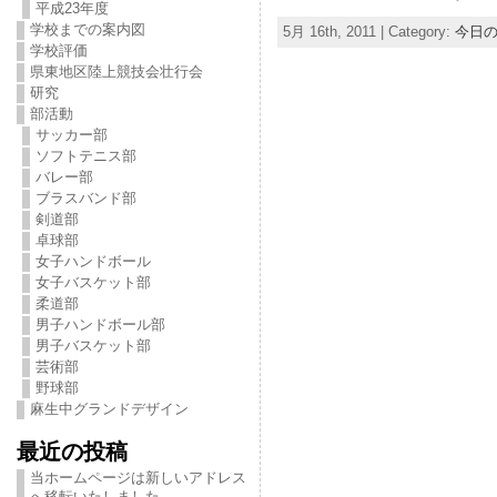
平成23年度
学校までの案内図
5月 16th, 2011 | Category:
今日
学校評価
県東地区陸上競技会壮行会
研究
部活動
サッカー部
ソフトテニス部
バレー部
ブラスバンド部
剣道部
卓球部
女子ハンドボール
女子バスケット部
柔道部
男子ハンドボール部
男子バスケット部
芸術部
野球部
麻生中グランドデザイン
最近の投稿
当ホームページは新しいアドレス
へ移転いたしました。