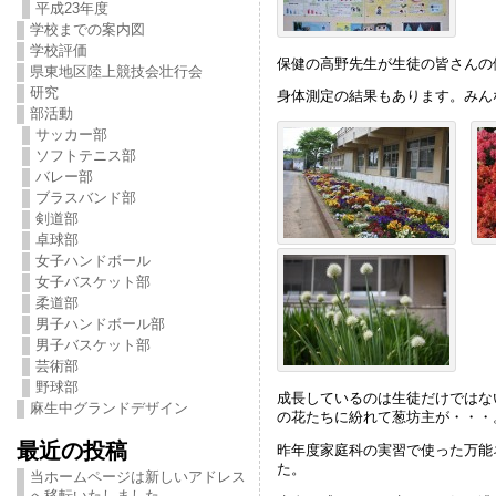
平成23年度
学校までの案内図
学校評価
保健の高野先生が生徒の皆さんの
県東地区陸上競技会壮行会
研究
身体測定の結果もあります。みん
部活動
サッカー部
ソフトテニス部
バレー部
ブラスバンド部
剣道部
卓球部
女子ハンドボール
女子バスケット部
柔道部
男子ハンドボール部
男子バスケット部
芸術部
野球部
成長しているのは生徒だけではな
麻生中グランドデザイン
の花たちに紛れて葱坊主が・・・
最近の投稿
昨年度家庭科の実習で使った万能
た。
当ホームページは新しいアドレス
へ移転いたしました。