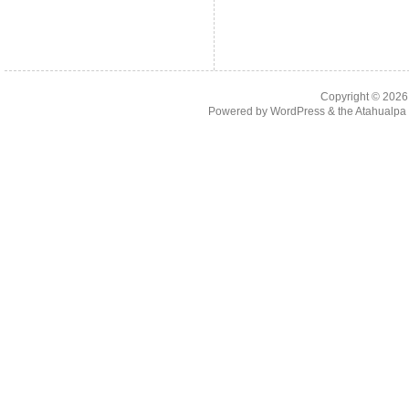
Copyright © 202
Powered by
WordPress
& the
Atahualp