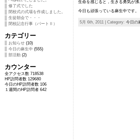
生命を感じると，生きる勇気が沸
修了式でした
今日も頑張っている麻生中です。
閉校式の式場を作成しました。
生徒朝会で・・・
5月 6th, 2011 | Category:
今日の
閉校記念行事（パートⅡ）
カテゴリー
お知らせ
(10)
今日の麻生中
(555)
部活動
(2)
カウンター
全アクセス数 718538
HP訪問者数 129680
今日のHP訪問者数 106
１週間のHP訪問者 642