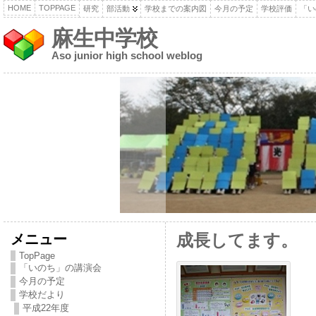
HOME
TOPPAGE
研究
部活動
学校までの案内図
今月の予定
学校評価
「い
麻生中学校
Aso junior high school weblog
メニュー
成長してます。
TopPage
「いのち」の講演会
今月の予定
学校だより
平成22年度