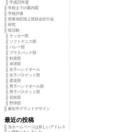
平成23年度
学校までの案内図
学校評価
県東地区陸上競技会壮行会
研究
部活動
サッカー部
ソフトテニス部
バレー部
ブラスバンド部
剣道部
卓球部
女子ハンドボール
女子バスケット部
柔道部
男子ハンドボール部
男子バスケット部
芸術部
野球部
麻生中グランドデザイン
最近の投稿
当ホームページは新しいアドレス
へ移転いたしました。