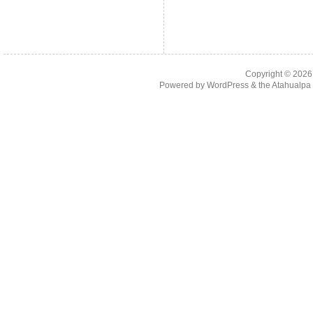
Copyright © 202
Powered by
WordPress
& the
Atahualp