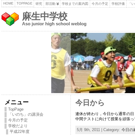
HOME
TOPPAGE
研究
部活動
学校までの案内図
今月の予定
学校評価
「い
麻生中学校
Aso junior high school weblog
メニュー
今日から
TopPage
連休が終わり，今日から通常の日
「いのち」の講演会
中間テストに向けて授業を頑張っ
今月の予定
学校だより
5月 9th, 2011 | Category:
今日の
平成22年度