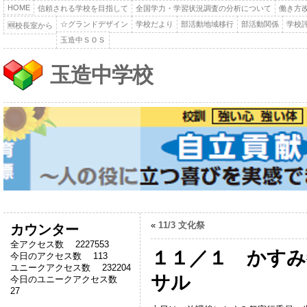
HOME
信頼される学校を目指して
全国学力・学習状況調査の分析について
働き方
☆グランドデザイン
学校だより
部活動地域移行
部活動関係
学校
🆕校長室から
玉造中ＳＯＳ
玉造中学校
«
11/3 文化祭
カウンター
全アクセス数 2227553
１１／１ かすみ
今日のアクセス数 113
ユニークアクセス数 232204
サル
今日のユニークアクセス数
27