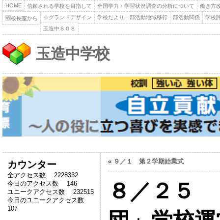
HOME
信頼される学校を目指して
全国学力・学習状況調査の分析について
働き方
☆グランドデザイン
学校だより
部活動地域移行
部活動関係
学校
🆕校長室から
玉造中ＳＯＳ
玉造中学校
«
９／１ 第２学期始業式
カウンター
全アクセス数 2228332
８／２５ 
今日のアクセス数 146
ユニークアクセス数 232515
今日のユニークアクセス数
107