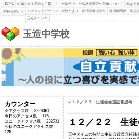
HOME
信頼される学校を目指して
全国学力・学習状況調査の分析について
働き方
☆グランドデザイン
学校だより
部活動地域移行
部活動関係
学校
🆕校長室から
玉造中ＳＯＳ
玉造中学校
«
１２／２３ 生徒会当選証書授与
カウンター
全アクセス数 2228361
今日のアクセス数 175
１２／２２ 生徒
ユニークアクセス数 232531
今日のユニークアクセス数
128
玉中タイムの時間に生徒会役員立候補