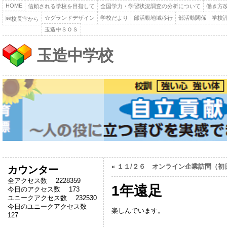
HOME
信頼される学校を目指して
全国学力・学習状況調査の分析について
働き方
☆グランドデザイン
学校だより
部活動地域移行
部活動関係
学校
🆕校長室から
玉造中ＳＯＳ
玉造中学校
«
１１/２６ オンライン企業訪問（初
カウンター
全アクセス数 2228359
1年遠足
今日のアクセス数 173
ユニークアクセス数 232530
今日のユニークアクセス数
楽しんでいます。
127