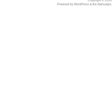
Copyright © 202
Powered by
WordPress
& the
Atahualp