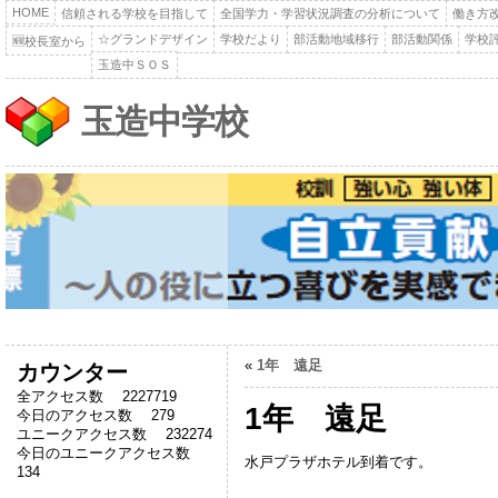
HOME
信頼される学校を目指して
全国学力・学習状況調査の分析について
働き方
☆グランドデザイン
学校だより
部活動地域移行
部活動関係
学校
🆕校長室から
玉造中ＳＯＳ
玉造中学校
«
1年 遠足
カウンター
全アクセス数 2227719
1年 遠足
今日のアクセス数 279
ユニークアクセス数 232274
今日のユニークアクセス数
水戸プラザホテル到着です。
134