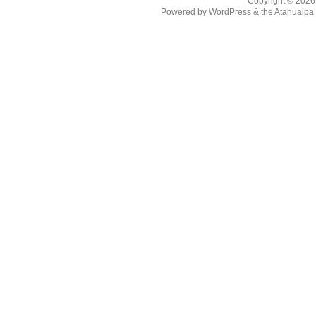
Copyright © 202
Powered by
WordPress
& the
Atahualp