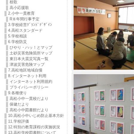
校歌
高小応援歌
2.小中一貫教育
R８年間行事予定
3.学校経営ｸﾞﾗﾝﾄﾞﾃﾞｻﾞｲﾝ
4.高松スタンダード
5.学校相談
6.学校防災
ひやり・ハッ！とマップ
土砂災害危険箇所マップ
東日本大震災写真一覧
津波災害危険マップ
7.高松地区地域自慢
8.インターネット利用
インターネット利用規約
プライバシーポリシー
9.各種便り
高松小中一貫校だより
保健だより
高松小中図書館だより
10.高松小中いじめ防止基本方針
11.学校評価
12.特別の教育課程の実施状況
13.高松学校図書館について