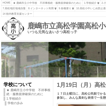
HOME
★ 鹿嶋市立小中学校 不祥事根絶・服務規律確保のために
1.学校紹介
2.
7.高松地区地域自慢
8.インターネット利用
9.各種便り
10.高松小中いじめ防止
14 校内教育支援センター
鹿嶋市立高松学園高松小
いつも元気なあいさつ高松っ子
学校について
1月19日（月）高
★ 鹿嶋市立小中学校 不祥事根
１７日土曜日に、高松公民館でかる
絶・服務規律確保のために
参加し、みんな真剣な表情で一生懸
1.学校紹介
学校の歩み