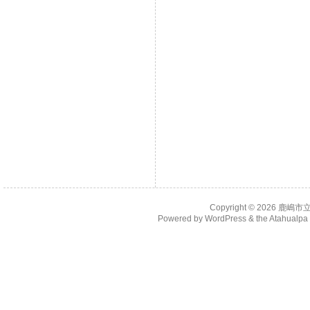
Copyright © 2026
鹿嶋市
Powered by
WordPress
& the
Atahualp