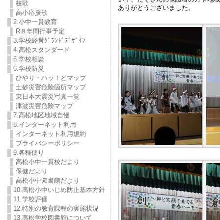
校歌
ありがとうございました。
高小応援歌
2.小中一貫教育
R８年間行事予定
3.学校経営ｸﾞﾗﾝﾄﾞﾃﾞｻﾞｲﾝ
4.高松スタンダード
5.学校相談
6.学校防災
ひやり・ハッ！とマップ
土砂災害危険箇所マップ
東日本大震災写真一覧
津波災害危険マップ
7.高松地区地域自慢
8.インターネット利用
インターネット利用規約
プライバシーポリシー
9.各種便り
高松小中一貫校だより
保健だより
高松小中図書館だより
10.高松小中いじめ防止基本方針
11.学校評価
12.特別の教育課程の実施状況
13.高松学校図書館について