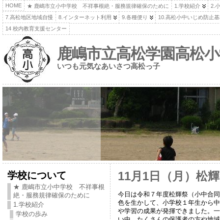
HOME
★ 鹿嶋市立小中学校 不祥事根絶・服務規律確保のために
1.学校紹介
2.
7.高松地区地域自慢
8.インターネット利用
9.各種便り
10.高松小中いじめ防止
14 校内教育支援センター
鹿嶋市立高松学園高松小
いつも元気なあいさつ高松っ子
学校について
11月1日（月）松
★ 鹿嶋市立小中学校 不祥事根
今日は令和７年度松輝祭（小中合同
絶・服務規律確保のために
色を生かして、小学校１年生から中
1.学校紹介
や学習の成果が発揮できました。一
学校の歩み
い中、たくさんの保護者の方や地域