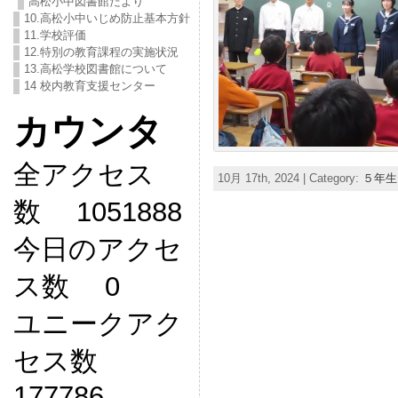
高松小中図書館だより
10.高松小中いじめ防止基本方針
11.学校評価
12.特別の教育課程の実施状況
13.高松学校図書館について
14 校内教育支援センター
カウンタ
全アクセス
10月 17th, 2024 | Category:
５年生
数 1051888
今日のアクセ
ス数 0
ユニークアク
セス数
177786