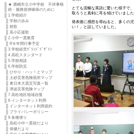
★ 鹿嶋市立小中学校 不祥事根
とても流暢な英語に驚いた様子で、
絶・服務規律確保のために
取ろうと真剣に耳を傾けていました
1.学校紹介
学校の歩み
発表後に感想を尋ねると、多くの児
校歌
い！」と話していました。
高小応援歌
2.小中一貫教育
R８年間行事予定
3.学校経営ｸﾞﾗﾝﾄﾞﾃﾞｻﾞｲﾝ
4.高松スタンダード
5.学校相談
6.学校防災
ひやり・ハッ！とマップ
土砂災害危険箇所マップ
東日本大震災写真一覧
津波災害危険マップ
7.高松地区地域自慢
8.インターネット利用
インターネット利用規約
プライバシーポリシー
9.各種便り
高松小中一貫校だより
保健だより