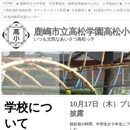
HOME
★ 鹿嶋市立小中学校 不祥事根絶・服務規律確保のために
1.学校紹介
2.
7.高松地区地域自慢
8.インターネット利用
9.各種便り
10.高松小中いじめ防止
14 校内教育支援センター
鹿嶋市立高松学園高松小
いつも元気なあいさつ高松っ子
10月17日（木）
学校につ
披露
いて
朝自習の時間、中学生が５年生にプ
した。