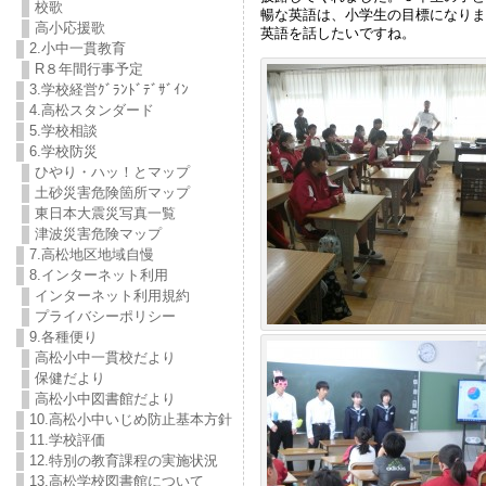
校歌
暢な英語は、小学生の目標になりま
高小応援歌
英語を話したいですね。
2.小中一貫教育
R８年間行事予定
3.学校経営ｸﾞﾗﾝﾄﾞﾃﾞｻﾞｲﾝ
4.高松スタンダード
5.学校相談
6.学校防災
ひやり・ハッ！とマップ
土砂災害危険箇所マップ
東日本大震災写真一覧
津波災害危険マップ
7.高松地区地域自慢
8.インターネット利用
インターネット利用規約
プライバシーポリシー
9.各種便り
高松小中一貫校だより
保健だより
高松小中図書館だより
10.高松小中いじめ防止基本方針
11.学校評価
12.特別の教育課程の実施状況
13.高松学校図書館について