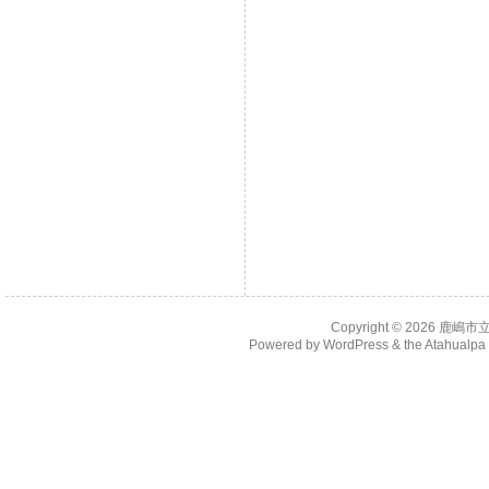
Copyright © 2026
鹿嶋市
Powered by
WordPress
& the
Atahualp