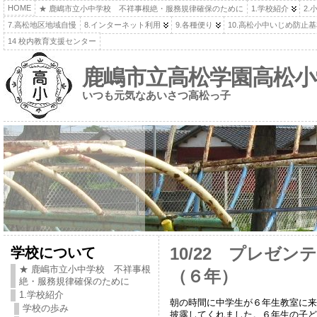
HOME
★ 鹿嶋市立小中学校 不祥事根絶・服務規律確保のために
1.学校紹介
2.
7.高松地区地域自慢
8.インターネット利用
9.各種便り
10.高松小中いじめ防止
14 校内教育支援センター
鹿嶋市立高松学園高松小
いつも元気なあいさつ高松っ子
学校について
10/22 プレゼ
★ 鹿嶋市立小中学校 不祥事根
（６年）
絶・服務規律確保のために
1.学校紹介
朝の時間に中学生が６年生教室に来
学校の歩み
披露してくれました。６年生の子ど