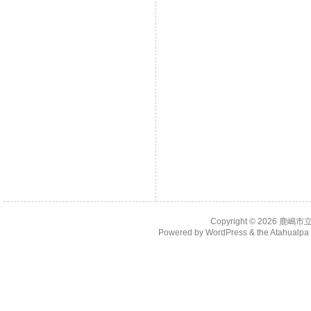
Copyright © 2026
鹿嶋市
Powered by
WordPress
& the
Atahualp