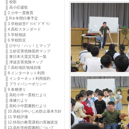
校歌
高小応援歌
2.小中一貫教育
R８年間行事予定
3.学校経営ｸﾞﾗﾝﾄﾞﾃﾞｻﾞｲﾝ
4.高松スタンダード
5.学校相談
6.学校防災
ひやり・ハッ！とマップ
土砂災害危険箇所マップ
東日本大震災写真一覧
津波災害危険マップ
7.高松地区地域自慢
8.インターネット利用
インターネット利用規約
プライバシーポリシー
9.各種便り
高松小中一貫校だより
保健だより
高松小中図書館だより
10.高松小中いじめ防止基本方針
11.学校評価
12.特別の教育課程の実施状況
13.高松学校図書館について