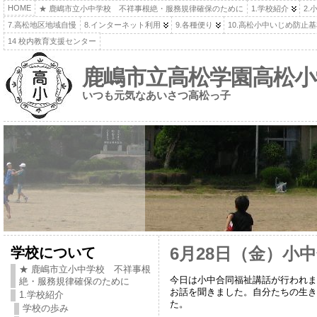
HOME
★ 鹿嶋市立小中学校 不祥事根絶・服務規律確保のために
1.学校紹介
2.
7.高松地区地域自慢
8.インターネット利用
9.各種便り
10.高松小中いじめ防止
14 校内教育支援センター
鹿嶋市立高松学園高松小
いつも元気なあいさつ高松っ子
学校について
6月28日（金）小
★ 鹿嶋市立小中学校 不祥事根
今日は小中合同福祉講話が行われま
絶・服務規律確保のために
お話を聞きました。自分たちの生き
1.学校紹介
た。
学校の歩み