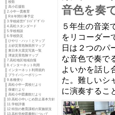
校歌
音色を奏
高小応援歌
2.小中一貫教育
R８年間行事予定
3.学校経営ｸﾞﾗﾝﾄﾞﾃﾞｻﾞｲﾝ
５年生の音楽
4.高松スタンダード
5.学校相談
をリコーダー
6.学校防災
ひやり・ハッ！とマップ
日は２つのパ
土砂災害危険箇所マップ
東日本大震災写真一覧
津波災害危険マップ
な音色で奏で
7.高松地区地域自慢
8.インターネット利用
よいかを話し
インターネット利用規約
プライバシーポリシー
た。難しいシ
9.各種便り
高松小中一貫校だより
に演奏するこ
保健だより
高松小中図書館だより
10.高松小中いじめ防止基本方針
11.学校評価
12.特別の教育課程の実施状況
13.高松学校図書館について