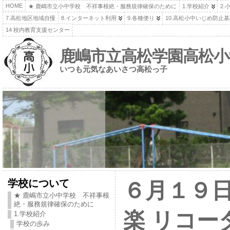
HOME
★ 鹿嶋市立小中学校 不祥事根絶・服務規律確保のために
1.学校紹介
2.
7.高松地区地域自慢
8.インターネット利用
9.各種便り
10.高松小中いじめ防止
14 校内教育支援センター
鹿嶋市立高松学園高松小
いつも元気なあいさつ高松っ子
学校について
６月１９
★ 鹿嶋市立小中学校 不祥事根
絶・服務規律確保のために
楽 リコー
1.学校紹介
学校の歩み