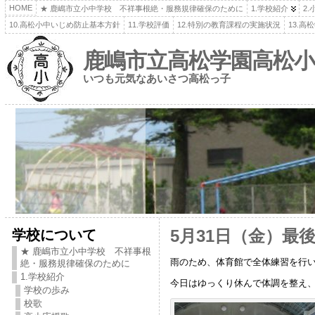
HOME
★ 鹿嶋市立小中学校 不祥事根絶・服務規律確保のために
1.学校紹介
2
10.高松小中いじめ防止基本方針
11.学校評価
12.特別の教育課程の実施状況
13.
鹿嶋市立高松学園高松小
いつも元気なあいさつ高松っ子
学校について
5月31日（金）最
★ 鹿嶋市立小中学校 不祥事根
雨のため、体育館で全体練習を行
絶・服務規律確保のために
1.学校紹介
今日はゆっくり休んで体調を整え
学校の歩み
校歌