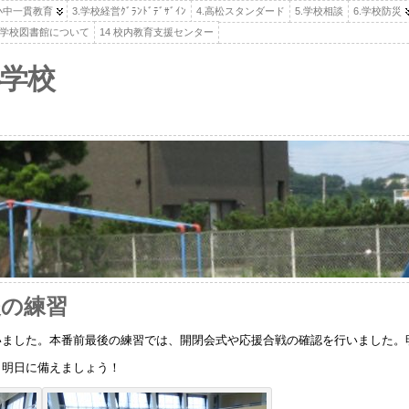
.小中一貫教育
3.学校経営ｸﾞﾗﾝﾄﾞﾃﾞｻﾞｲﾝ
4.高松スタンダード
5.学校相談
6.学校防災
高松学校図書館について
14 校内教育支援センター
学校
後の練習
いました。本番前最後の練習では、開閉会式や応援合戦の確認を行いました。
、明日に備えましょう！