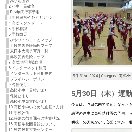
高小応援歌
2.小中一貫教育
R８年間行事予定
3.学校経営ｸﾞﾗﾝﾄﾞﾃﾞｻﾞｲﾝ
4.高松スタンダード
5.学校相談
6.学校防災
ひやり・ハッ！とマップ
土砂災害危険箇所マップ
東日本大震災写真一覧
津波災害危険マップ
7.高松地区地域自慢
8.インターネット利用
インターネット利用規約
5月 31st, 2024 | Category:
高松小
プライバシーポリシー
9.各種便り
高松小中一貫校だより
5月30日（木）運
保健だより
高松小中図書館だより
今日は、昨日の雨で順延となった
10.高松小中いじめ防止基本方針
11.学校評価
練習の途中に高松幼稚園の子供た
12.特別の教育課程の実施状況
明後日の天気が少し心配ですが、
13.高松学校図書館について
14 校内教育支援センター