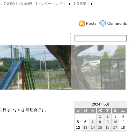
7.高松地区地域自慢
8.インターネット利用
9.各種便り
Posts
Comments
2024年5月
明日はいよいよ運動会です。
日
月
火
水
木
金
土
1
2
3
4
5
6
7
8
9
10
11
12
13
14
15
16
17
18