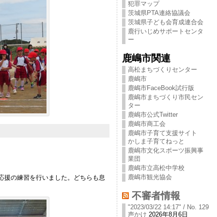
犯罪マップ
茨城県PTA連絡協議会
茨城県子ども会育成連合会
鹿行いじめサポートセンタ
ー
鹿嶋市関連
高松まちづくりセンター
鹿嶋市
鹿嶋市FaceBook試行版
鹿嶋市まちづくり市民セン
ター
鹿嶋市公式Twitter
鹿嶋市商工会
鹿嶋市子育て支援サイト
かしま子育てねっと
鹿嶋市文化スポーツ振興事
業団
鹿嶋市立高松中学校
鹿嶋市観光協会
応援の練習を行いました。どちらも息
不審者情報
"2023/03/22 14:17" / No. 129
声かけ
2026年8月6日