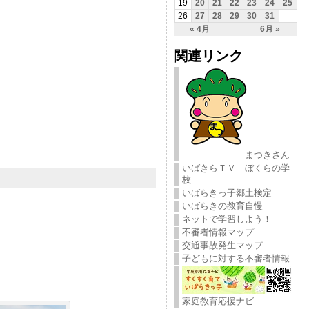
19
20
21
22
23
24
25
26
27
28
29
30
31
« 4月
6月 »
関連リンク
まつきさん
いばきらＴＶ ぼくらの学
校
いばらきっ子郷土検定
いばらきの教育自慢
ネットで学習しよう！
不審者情報マップ
交通事故発生マップ
子どもに対する不審者情報
家庭教育応援ナビ