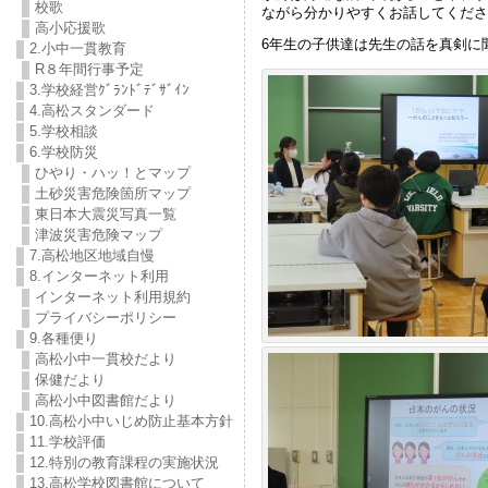
校歌
ながら分かりやすくお話してくださ
高小応援歌
6年生の子供達は先生の話を真剣に
2.小中一貫教育
R８年間行事予定
3.学校経営ｸﾞﾗﾝﾄﾞﾃﾞｻﾞｲﾝ
4.高松スタンダード
5.学校相談
6.学校防災
ひやり・ハッ！とマップ
土砂災害危険箇所マップ
東日本大震災写真一覧
津波災害危険マップ
7.高松地区地域自慢
8.インターネット利用
インターネット利用規約
プライバシーポリシー
9.各種便り
高松小中一貫校だより
保健だより
高松小中図書館だより
10.高松小中いじめ防止基本方針
11.学校評価
12.特別の教育課程の実施状況
13.高松学校図書館について