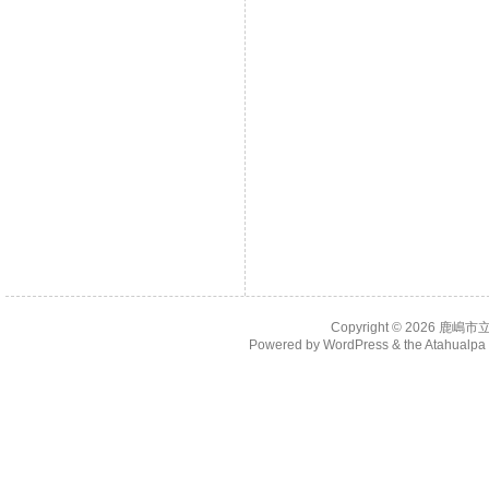
Copyright © 2026
鹿嶋市
Powered by
WordPress
& the
Atahualp