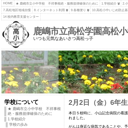
HOME
★ 鹿嶋市立小中学校 不祥事根絶・服務規律確保のために
1.学校紹介
2.
7.高松地区地域自慢
8.インターネット利用
9.各種便り
10.高松小中いじめ防止
14 校内教育支援センター
鹿嶋市立高松学園高松小
いつも元気なあいさつ高松っ子
学校について
2月2日（金）6年
★ 鹿嶋市立小中学校 不祥事根
本日５校時に、小山記念病院の看護
絶・服務規律確保のために
れました。
1.学校紹介
学校の歩み
がんは身近な病気であることや、予