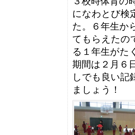
３校時体育の
になわとび検
た。６年生か
てもらえたの
る１年生がた
期間は２月６
しでも良い記
ましょう！