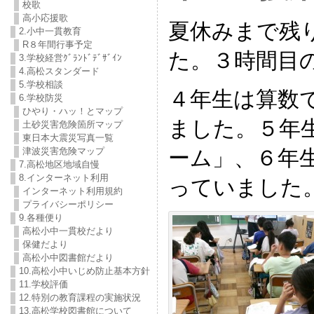
校歌
高小応援歌
夏休みまで残
2.小中一貫教育
R８年間行事予定
た。３時間目
3.学校経営ｸﾞﾗﾝﾄﾞﾃﾞｻﾞｲﾝ
4.高松スタンダード
5.学校相談
４年生は算数
6.学校防災
ひやり・ハッ！とマップ
ました。５年
土砂災害危険箇所マップ
東日本大震災写真一覧
ーム」、６年
津波災害危険マップ
7.高松地区地域自慢
8.インターネット利用
っていました
インターネット利用規約
プライバシーポリシー
9.各種便り
高松小中一貫校だより
保健だより
高松小中図書館だより
10.高松小中いじめ防止基本方針
11.学校評価
12.特別の教育課程の実施状況
13.高松学校図書館について