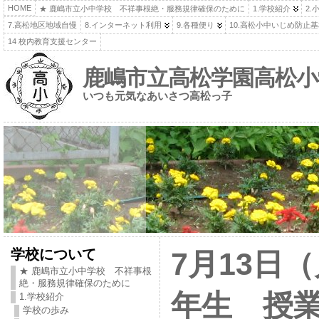
HOME
★ 鹿嶋市立小中学校 不祥事根絶・服務規律確保のために
1.学校紹介
2.
7.高松地区地域自慢
8.インターネット利用
9.各種便り
10.高松小中いじめ防止
14 校内教育支援センター
鹿嶋市立高松学園高松小
いつも元気なあいさつ高松っ子
学校について
7月13日
★ 鹿嶋市立小中学校 不祥事根
絶・服務規律確保のために
年生 授
1.学校紹介
学校の歩み