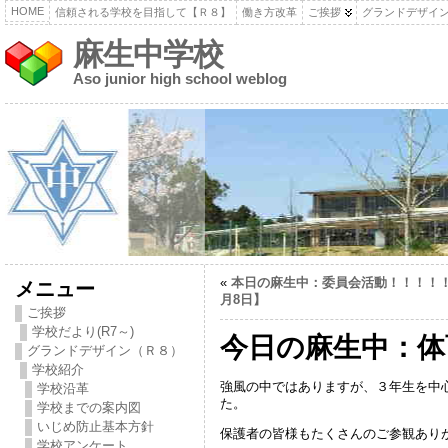
HOME
信頼される学校を目指して【Ｒ８】
働き方改革
ご挨拶
グランドデザイ
麻生中学校
Aso junior high school weblog
«
本日の麻生中：委員会活動！！！！！
メニュー
月8日】
ご挨拶
学校だより(R7～)
今日の麻生中：体
グランドデザイン（Ｒ８）
学校紹介
強風の中ではありますが、３年生を中
学校沿革
た。
学校までの案内図
いじめ防止基本方針
保護者の皆様もたくさんのご参観あり
学校アンケート