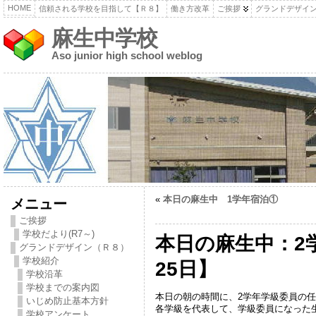
HOME
信頼される学校を目指して【Ｒ８】
働き方改革
ご挨拶
グランドデザイ
麻生中学校
Aso junior high school weblog
«
本日の麻生中 1学年宿泊①
メニュー
ご挨拶
学校だより(R7～)
本日の麻生中：2
グランドデザイン（Ｒ８）
学校紹介
25日】
学校沿革
学校までの案内図
本日の朝の時間に、2学年学級委員の
いじめ防止基本方針
各学級を代表して、学級委員になった
学校アンケート