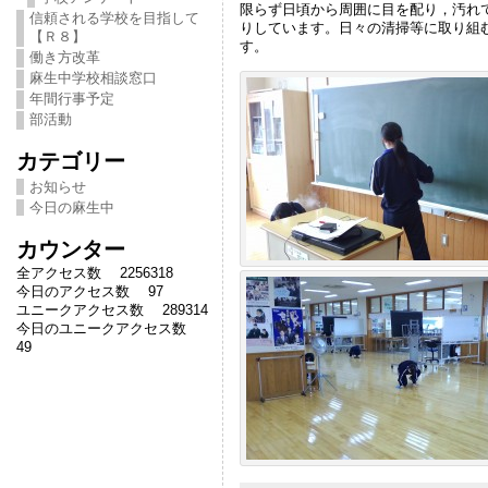
限らず日頃から周囲に目を配り，汚れ
信頼される学校を目指して
りしています。日々の清掃等に取り組
【Ｒ８】
す。
働き方改革
麻生中学校相談窓口
年間行事予定
部活動
カテゴリー
お知らせ
今日の麻生中
カウンター
全アクセス数 2256318
今日のアクセス数 97
ユニークアクセス数 289314
今日のユニークアクセス数
49