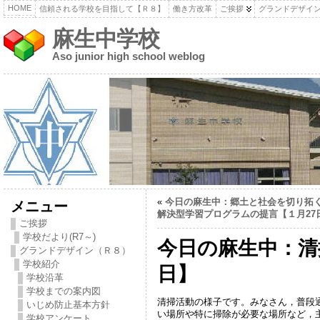
HOME
信頼される学校を目指して【Ｒ８】
働き方改革
ご挨拶
グランドデザイ
麻生中学校
Aso junior high school weblog
«
今日の麻生中：郷土と社会を切り拓
メニュー
解決型学習プログラムの提言【１月27
ご挨拶
学校だより(R7～)
今日の麻生中：清
グランドデザイン（Ｒ８）
学校紹介
日】
学校沿革
学校までの案内図
清掃活動の様子です。みなさん，普段
いじめ防止基本方針
い場所や特に掃除が必要な場所など，
学校アンケート